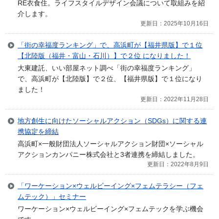
RE衣食住。ライフスタイルデザイン会議について取組みを紹
介します。
更新日：2025年10月16日
「街の幸福度ランキング」で、高浜町が【福井県版】で１位
【北陸版（福井・富山・石川）】で２位 になりました！
大東建託、いい部屋ネット調べ「街の幸福度ランキング」
で、高浜町が【北陸版】で２位、【福井県版】で１位になり
ました！
更新日：2022年11月28日
地方創生に向けたソーシャルアクション（SDGs）に関する連
携協定を締結
高浜町×一般財団法人ソーシャルアクション財団×ソーシャル
アクションカンパニー株式会社と3者連携を締結しました。
更新日：2022年8月9日
「ワーケーション×ウェルビーイング×フェムテラシー（フェ
ムテック）」セミナー
ワーケーション×ウェルビーイング×フェムテックを学ぶ機会