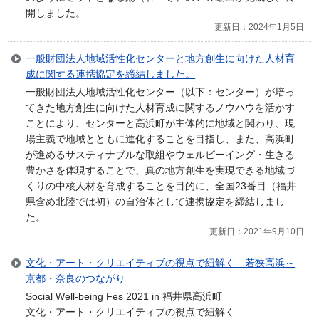
開しました。
更新日：2024年1月5日
一般財団法人地域活性化センターと地方創生に向けた人材育
成に関する連携協定を締結しました。
一般財団法人地域活性化センター（以下：センター）が培っ
てきた地方創生に向けた人材育成に関するノウハウを活かす
ことにより、センターと高浜町が主体的に地域と関わり、現
場主義で地域とともに進化することを目指し、また、高浜町
が進めるサスティナブルな取組やウェルビーイング・生きる
豊かさを体現することで、真の地方創生を実現できる地域づ
くりの中核人材を育成することを目的に、全国23番目（福井
県含め北陸では初）の自治体として連携協定を締結しまし
た。
更新日：2021年9月10日
文化・アート・クリエイティブの視点で紐解く 若狭高浜～
京都・奈良のつながり
Social Well-being Fes 2021 in 福井県高浜町
文化・アート・クリエイティブの視点で紐解く