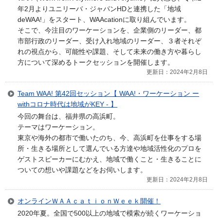
年2月よりユニリーバ・ジャパンHDと連携した「地域
deWAA!」をスタート、WAAcationに取り組んでいます。
そこで、今注目のワーケーションを、企業側のリーダー、都
市部行政のリーダー、受け入れ地域のリーダー、３者それぞ
れの視点から、可能性や課題、そして未来の働き方や暮らし
方について深めるトークセッションを開催します。
更新日：2024年2月8日
Team WAA! 第42回セッション【 WAA!・ワーケーション ー
withコロナ時代は地域がKEY - 】
今回の舞台は、福井県の高浜町。
テーマはワーケーション。
東京や海外の都市で働いたのち、今、高浜町を仕事をする場
所・生きる場所として選んでいる方達や地域活性化のプロを
ゲストスピーカーにむかえ、地域で働くこと・生きることに
ついての想いや課題などをお伺いします。
更新日：2024年2月8日
オンラインＷＡＡｃａｔｉｏｎＷｅｅｋ開催！
2020年夏。全国で500以上の地域で模索が続くワーケーショ