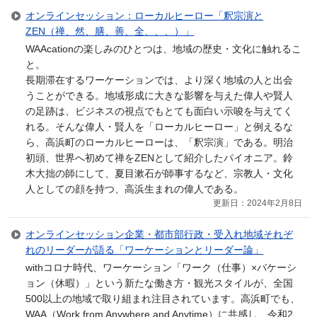
オンラインセッション：ローカルヒーロー「釈宗演と
ZEN（禅、然、膳、善、全、、、）」
WAAcationの楽しみのひとつは、地域の歴史・文化に触れるこ
と。
長期滞在するワーケーションでは、より深く地域の人と出会
うことができる。地域形成に大きな影響を与えた偉人や賢人
の足跡は、ビジネスの視点でもとても面白い示唆を与えてく
れる。そんな偉人・賢人を「ローカルヒーロー」と例えるな
ら、高浜町のローカルヒーローは、「釈宗演」である。明治
初頭、世界へ初めて禅をZENとして紹介したパイオニア。鈴
木大拙の師にして、夏目漱石が師事するなど、宗教人・文化
人としての顔を持つ、高浜生まれの偉人である。
更新日：2024年2月8日
オンラインセッション企業・都市部行政・受入れ地域それぞ
れのリーダーが語る「ワーケーションとリーダー論」
withコロナ時代、ワーケーション「ワーク（仕事）×バケーシ
ョン（休暇）」という新たな働き方・観光スタイルが、全国
500以上の地域で取り組まれ注目されています。高浜町でも、
WAA（Work from Anywhere and Anytime）に共感し、令和2