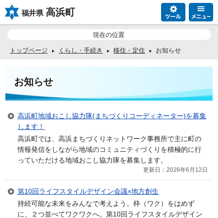
高浜町
福井県
現在の位置
トップページ
くらし・手続き
移住・定住
お知らせ
お知らせ
高浜町地域おこし協力隊(まちづくりコーディネーター)を募集
します！
高浜町では、高浜まちづくりネットワーク事務所で主に町の
情報発信をしながら地域のコミュニティづくりを積極的に行
っていただける地域おこし協力隊を募集します。
更新日：2026年6月12日
第10回ライフスタイルデザイン会議×地方創生
持続可能な未来をみんなで考えよう。枠（ワク）をはめず
に、２つ並べてワクワクへ。第10回ライフスタイルデザイン