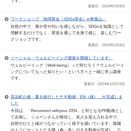
です。
更新日：2024年2月8日
ワークショップ「地球茶会（SDGs茶会）in青葉山」
自然の中で、風や音や匂いを感じながら、SDGsを知識として
理解するだけでなく、茶道を通じて全身で感じ、楽しむワー
クショップです。
更新日：2024年2月8日
ソーシャル・ウェルビーイング講座を開催しています。
ウェルビーイング（Well-being）って何だろう？ウェルビーイ
ングについてもっと知りたい！という方々と一緒に学ぶ講座
です。
更新日：2024年10月23日
高浜町の春・夏を紹介したＰＲ動画「EN（縁）」が完成しま
した
今回は、「Reconnect withyour ZEN」と対となるPR動画とし
て企画し、ショーンさんが移住し、友人を迎え入れる中で、
自然やひとと縁がつながっていく様子を描いています。陰陽
のようにセットとなる陽（春・冬）のＰＲ動画が完成し、公