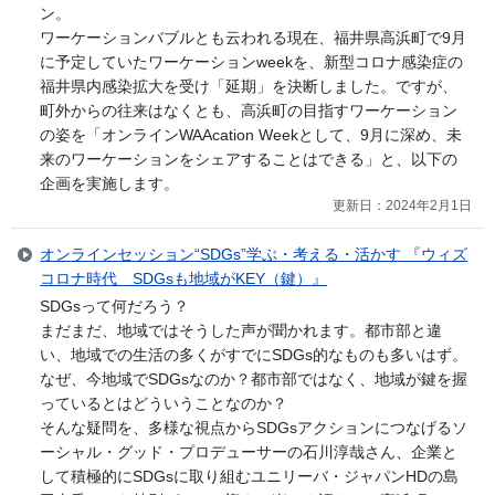
ン。
ワーケーションバブルとも云われる現在、福井県高浜町で9月
に予定していたワーケーションweekを、新型コロナ感染症の
福井県内感染拡大を受け「延期」を決断しました。ですが、
町外からの往来はなくとも、高浜町の目指すワーケーション
の姿を「オンラインWAAcation Weekとして、9月に深め、未
来のワーケーションをシェアすることはできる」と、以下の
企画を実施します。
更新日：2024年2月1日
オンラインセッション“SDGs”学ぶ・考える・活かす 『ウィズ
コロナ時代 SDGsも地域がKEY（鍵）』
SDGsって何だろう？
まだまだ、地域ではそうした声が聞かれます。都市部と違
い、地域での生活の多くがすでにSDGs的なものも多いはず。
なぜ、今地域でSDGsなのか？都市部ではなく、地域が鍵を握
っているとはどういうことなのか？
そんな疑問を、多様な視点からSDGsアクションにつなげるソ
ーシャル・グッド・プロデューサーの石川淳哉さん、企業と
して積極的にSDGsに取り組むユニリーバ・ジャパンHDの島