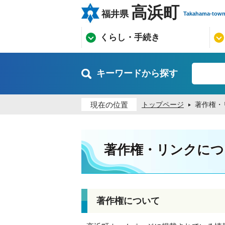
高浜町
福井県
Takahama-tow
くらし・手続き
キーワードから探す
現在の位置
トップページ
著作権・
著作権・リンクにつ
著作権について