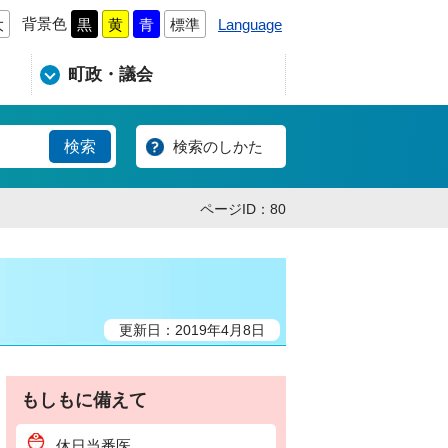
背景色
Language
大
黒
黄
青
標準
町政・議会
検索のしかた
ページID：80
更新日：2019年4月8日
もしもに備えて
休日当番医