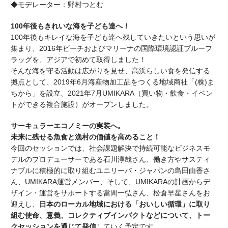
◆モデレーター：野村つとむ
100
年後もきれいな海を子ども達へ！
100
年後もキレイな海を子ども達へ残していきたいという思いが
集まり、
2016
年ビーチおよびマリーナの国際環境認証ブルーフ
ラッグを、アジアで初めて取得しました！
そんな海を守る活動は広がりを見せ、高浜らしい食を発信する
拠点として、
2019
年
6
月海産物加工品をつくる地域商社「
(
株
)
ま
ちから」を設立、
2021
年
7
月
UMIKARA
（買い物・飲食・イベン
トができる複合施設）がオープンしました。
サーキュラーエコノミーの実装へ。
未来に残せる魚食と漁村の価値を高めること！
今回のセッションでは、社会課題解決で持続可能なビジネスモ
デルのプロデューサーである石川淳哉さん、働き方やサスティ
ナブルに積極的に取り組むユニリーバ・ジャパンの島田由香さ
ん、
UMIKARA
運営メンバー、そして、
UMIKARA
の計画からデ
ザイン・運営をサポートする當間一弘さん、松倉早星さんをお
迎えし、
日本のローカル地域における「おいしい循環」に取り
組む使命、意義、コレクティブインパクトなどについて、トー
クセッションを通じて発信
していく予定です。