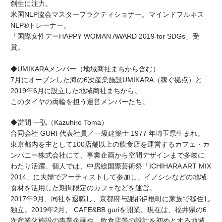
創生に注力。
米国
NLP
協会マスタープラクティショナー。マインドフルネス
NLP®
トレーナー。
「国際女性デー
HAPPY WOMAN AWARD 2019 for SDGs
」受
賞。
◆
UMIKARA
メンバー（地域商社まちから含む）
7月にオープンした海の6次産業施設UMIKARA（稼ぐ拠点）と
2019年6月に設立した地域商社まちから。
このタイヤの両輪を担う運営メンバーたち。
◆當間 一弘（Kazuhiro Toma）
合同会社 GURI 代表社員／一級建築士 1977 年埼玉県生まれ。
東京都内を主として100店舗以上の飲食店を運営するカフェ・カ
ンパニー株式会社にて、事業企画から空間デザインまで多岐に
わたり活躍。個人では、中房総国際芸術祭「ICHIHARA ART MIX
2014」に夫婦でアーティストして参加し、イノシシなどの地域
食材を活用した期間限定のカフェなどを運営。
2017年9月、同社を退職し、京都府与謝郡伊根町に家族で移住し
独立。2019年2月、 CAFE&BB guriを開業。現在は、福井県の6
次産業化施設の事業企画や、飲食店等の設計を初めとする地域