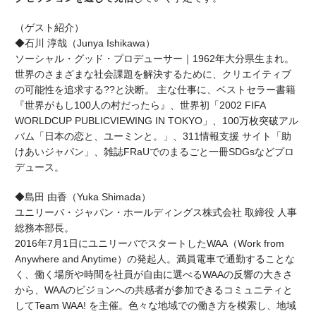
（ゲスト紹介）
◆石川 淳哉（
Junya Ishikawa
）
ソーシャル・グッド・プロデューサー｜
1962
年大分県生まれ。
世界のさまざまな社会課題を解決するために、クリエイティブ
の可能性を追求する
??
と決断。 主な仕事に、ベストセラー書籍
『世界がもし
100人
の村だったら』、世界初「
2002 FIFA
WORLDCUP PUBLICVIEWING IN TOKYO
」、
100
万枚突破アル
バム「日本の恋と、ユーミンと。」、
311
情報支援 サイト「助
けあいジャパン」、雑誌
FRaU
でのまるごと一冊
SDGs
などプロ
デュース。
◆島田 由香（
Yuka Shimada
）
ユニリーバ・ジャパン・ホールディングス株式会社 取締役 人事
総務本部長。
2016
年
7
月
1
日にユニリーバでスタートした
WAA
（
Work from
Anywhere and Anytime
）の発起人。満員電車で通勤することな
く、働く場所や時間を社員が自由に選べる
WAA
の反響の大きさ
から、
WAA
のビジョンへの共感者が参加できるコミュニティと
して
Team WAA!
を主催。色々な地域での働き方を模索し、地域