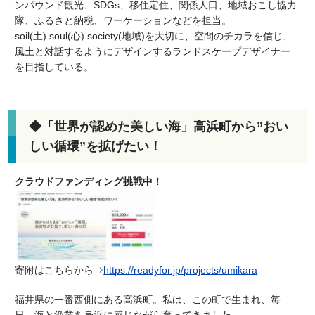
ンパウンド観光、
SDGs
、移住定住、関係人口、地域おこし協力
隊、ふるさと納税、ワーケーションなどを担当。
soil(
土
) soul(
心
) society(
地域
)
を大切に、空間のチカラを信じ、
風土と対話するようにデザインするランドスケープデザイナー
を目指している。
◆「世界が認めた美しい海」高浜町から”おい
しい循環”を拡げたい！
クラウドファンディング挑戦中！
寄附はこちらから⇒
https://readyfor.jp/projects/umikara
福井県の一番西側にある高浜町。私は、この町で生まれ、毎