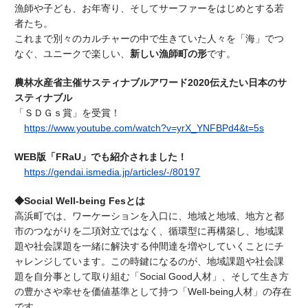
漁師や子ども、お年寄り、そしてサーファーをはじめとする若
者たち。
これまで別々のカルチャーの中で生きていた人々を「海」でつ
なぐ、ユニークで楽しい、
新しい漁師町の形
です。
農林水産省主催サスティナブルアワード
2020
伝えたい日本のサ
スティナブル
「ＳＤＧｓ賞」を受賞！
https://www.youtube.com/watch?v=yrX_YNFBPd4&t=5s
WEB
版「
FRaU
」でも紹介されました！
https://gendai.ismedia.jp/articles/-/80197
◆
Social Well-being Fes
とは
高浜町では、ワーケーションを入口に、地域と地域、地方と都
市のつながりを二項対立ではなく、循環型に再構築し、地域課
題や社会課題を一緒に解決する仲間達を増やしていくことにチ
ャレンジしています。この時鍵になるのが、地域課題や社会課
題を自分事として取り組む「
Social Good
人材」、そして生き方
の豊かさや幸せを価値基準として持つ「
Well-being
人材」の存在
です。