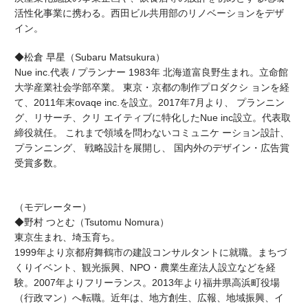
活性化事業に携わる。西田ビル共用部のリノベーションをデザ
イン。
◆松倉 早星（Subaru Matsukura）
Nue inc.代表 / プランナー 1983年 北海道富良野生まれ。立命館
大学産業社会学部卒業。 東京・京都の制作プロダクシ ョンを経
て、2011年末ovaqe inc.を設立。2017年7月より、 プランニン
グ、リサーチ、クリ エイティブに特化したNue inc設立。代表取
締役就任。 これまで領域を問わないコミュニケ ーション設計、
プランニング、 戦略設計を展開し、 国内外のデザイン・広告賞
受賞多数。
（モデレーター）
◆野村 つとむ（
Tsutomu Nomura
）
東京生まれ、埼玉育ち。
1999
年より京都府舞鶴市の建設コンサルタントに就職。まちづ
くりイベント、観光振興、
NPO
・農業生産法人設立などを経
験。
2007
年よりフリーランス。
2013
年より福井県高浜町役場
（行政マン）へ転職。近年は、地方創生、広報、地域振興、イ