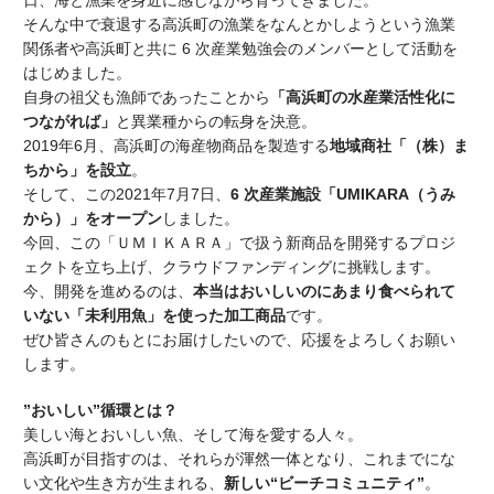
日、海と漁業を身近に感じながら育ってきました。
そんな中で衰退する高浜町の漁業をなんとかしようという漁業
関係者や高浜町と共に
6
次産業勉強会のメンバーとして活動を
はじめました。
自身の祖父も漁師であったことから
「高浜町の水産業活性化に
つながれば」
と異業種からの転身を決意。
2019
年
6
月、高浜町の海産物商品を製造する
地域商社「（株）ま
ちから」を設立
。
そして、この
2021
年
7
月
7
日、
6
次産業施設「
UMIKARA
（うみ
から）」をオープン
しました。
今回、この「ＵＭＩＫＡＲＡ」で扱う新商品を開発するプロジ
ェクトを立ち上げ、クラウドファンディングに挑戦します。
今、開発を進めるのは、
本当はおいしいのにあまり食べられて
いない「未利用魚」を使った加工商品
です。
ぜひ皆さんのもとにお届けしたいので、応援をよろしくお願い
します。
”おいしい”循環とは？
美しい海とおいしい魚、そして海を愛する人々。
高浜町が目指すのは、それらが渾然一体となり、これまでにな
い文化や生き方が生まれる、
新しい“ビーチコミュニティ”
。