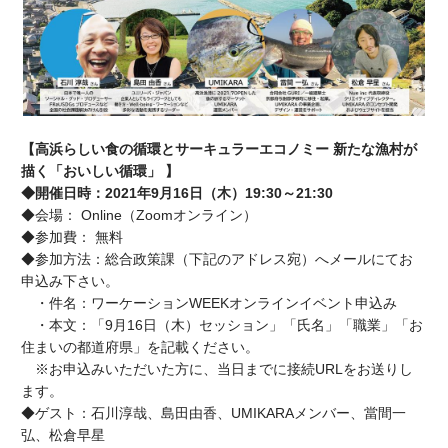
【高浜らしい食の循環とサーキュラーエコノミー 新たな漁村が
描く「おいしい循環」 】
◆開催日時：
2021
年
9
月
16
日（木）
19:30
～
21:30
◆会場：
Online
（
Zoom
オンライン）
◆参加費： 無料
◆参加方法：総合政策課（下記のアドレス宛）へメールにてお
申込み下さい。
・件名：ワーケーションWEEKオンラインイベント申込み
・本文：「9月16日（木）セッション」「氏名」「職業」「お
住まいの都道府県」を記載ください。
※お申込みいただいた方に、当日までに接続URLをお送りし
ます。
◆ゲスト：石川淳哉、島田由香、
UMIKARA
メンバー、當間一
弘、松倉早星