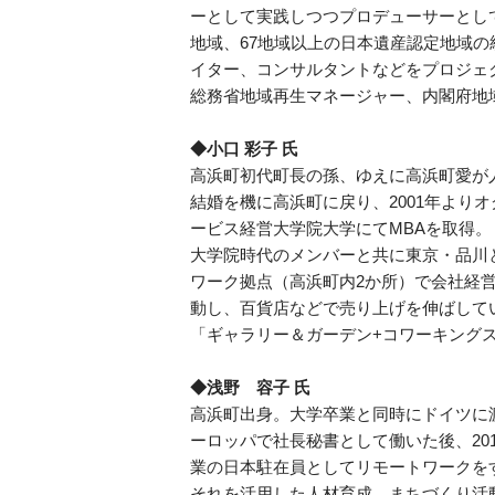
ーとして実践しつつプロデューサーとし
地域、67地域以上の日本遺産認定地域
イター、コンサルタントなどをプロジェ
総務省地域再生マネージャー、内閣府地
◆小口 彩子 氏
高浜町初代町長の孫、ゆえに高浜町愛が
結婚を機に高浜町に戻り、2001年より
ービス経営大学院大学にてMBAを取得。
大学院時代のメンバーと共に東京・品川
ワーク拠点（高浜町内2か所）で会社経
動し、百貨店などで売り上げを伸ばして
「ギャラリー＆ガーデン+コワーキング
◆浅野 容子 氏
高浜町出身。大学卒業と同時にドイツに
ーロッパで社長秘書として働いた後、20
業の日本駐在員としてリモートワークを
それを活用した人材育成、まちづくり活