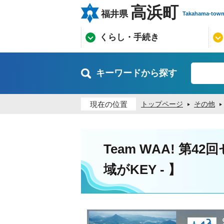
高浜町
福井県
Takahama-tow
くらし・手続き
キーワードから探す
現在の位置
トップページ
その他
Team WAA! 第
域がKEY - 】