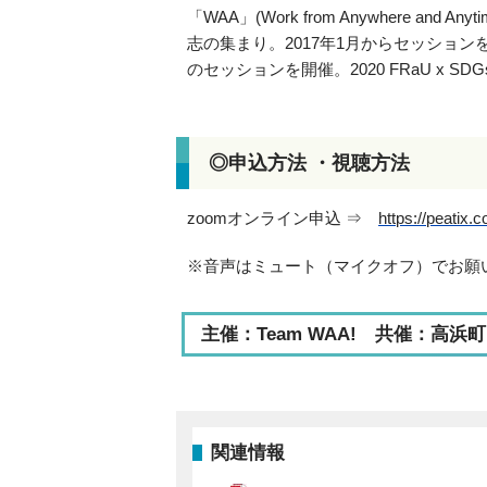
「WAA」(Work from Anywhere 
志の集まり。2017年1月からセッショ
のセッションを開催。2020 FRaU x SDGs P
◎申込方法 ・視聴方法
zoomオンライン申込 ⇒
https://peatix.
※音声はミュート（マイクオフ）でお願
主催：Team WAA! 共催：高浜町
関連情報