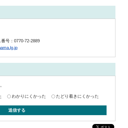
号：0770-72-2889
ama.lg.jp
。
た
わかりにくかった
たどり着きにくかった
送信する