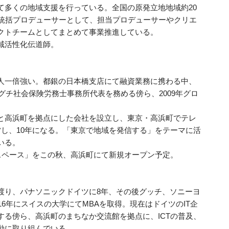
て多くの地域支援を行っている。全国の原発立地地域約20
の統括プロデューサーとして、担当プロデューサーやクリエ
クトチームとしてまとめて事業推進している。
域活性化伝道師。
人一倍強い。都銀の日本橋支店にて融資業務に携わる中、
オグチ社会保険労務士事務所代表を務める傍ら、2009年グロ
と高浜町を拠点にした会社を設立し、東京・高浜町でテレ
営し、10年になる。「東京で地域を発信する」をテーマに活
いる。
スペース」をこの秋、高浜町にて新規オープン予定。
渡り、パナソニックドイツに8年、その後グッチ、ソニーヨ
16年にスイスの大学にてMBAを取得。現在はドイツのIT企
する傍ら、高浜町のまちなか交流館を拠点に、ICTの普及、
動に取り組んでいる。