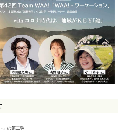
て
。
Y -」の第二弾。