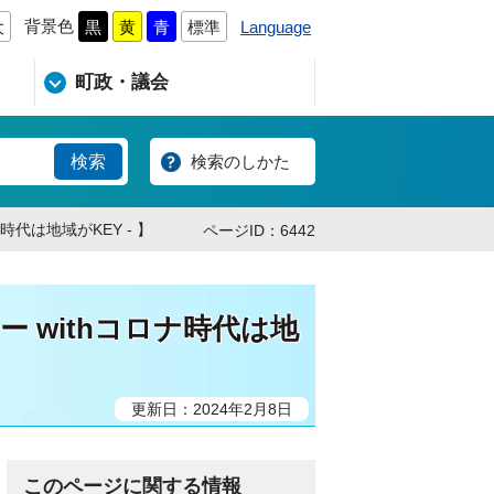
背景色
Language
大
黒
黄
青
標準
町政・議会
検索のしかた
ナ時代は地域がKEY - 】
ページID：6442
 ー withコロナ時代は地
更新日：2024年2月8日
このページに関する情報