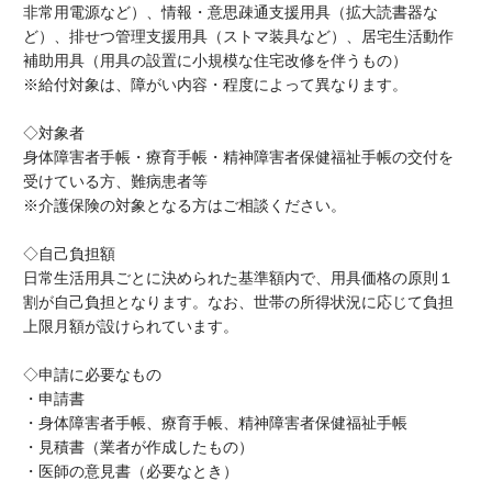
非常用電源など）、情報・意思疎通支援用具（拡大読書器な
ど）、排せつ管理支援用具（ストマ装具など）、居宅生活動作
補助用具（用具の設置に小規模な住宅改修を伴うもの）
※給付対象は、障がい内容・程度によって異なります。
◇対象者
身体障害者手帳・療育手帳・精神障害者保健福祉手帳の交付を
受けている方、難病患者等
※介護保険の対象となる方はご相談ください。
◇自己負担額
日常生活用具ごとに決められた基準額内で、用具価格の原則１
割が自己負担となります。なお、世帯の所得状況に応じて負担
上限月額が設けられています。
◇申請に必要なもの
・申請書
・身体障害者手帳、療育手帳、精神障害者保健福祉手帳
・見積書（業者が作成したもの）
・医師の意見書（必要なとき）