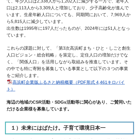
て、年少人口は2,338人から1,202人に減少する一方で、老年人
口は2,113人から3,309人と増加しており、少子高齢化が進んで
います。生産年齢人口についても、同期間において、7,969人か
ら5,815人に減少しています。
出生数は1995年に197人だったものが、2024年には51人となっ
ています。
これらの課題に対して、「第3次高浜町まち・ひと・しごと創生
人口ビジョン・総合戦略」を策定し、定住人口の増加だけでな
く、「関係人口」を活用しながら取組みを推進しています。そ
の中でも特に寄附を募集している事業として以下の３つの事業
をご紹介します。
高浜町企業版ふるさと納税概要（PDF形式 4,461キロバイ
ト）
海辺の地域のCSR活動・SDGs活動等に関心があり、ご賛同いた
だける企業様を募集しています。
１）未来にはばたけ。子育て環境日本一