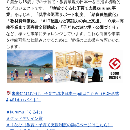
０歳から18歳までの子育て・教育環境の日本一を目指す横断的
なプロジェクトです。
「地域でくるむ子育て支援kurumu事
業」
をはじめ、
「奨学金返還サポート制度」「給食費無償化」
「教材費無償化」「ALT配置など英語力の向上支援」「０歳～高
校卒業まで医療費全額助成」「子どもの遊び場・公園づくり」
など、様々な事業にチャレンジしています。これら制度や事業
を持続可能な仕組みとするために、皆様のご支援をお願いいた
します。
未来にはばたけ。子育て環境日本一pdfはこちら（PDF形式
4,461キロバイト）
＃kurumu（くるむ）
＃グッドデザイン賞
＃まなび（教育・子育て支援制度の詳細ページはこちら）