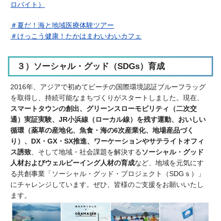
ロバイト）
＃夏だ！海と地域医療体験ツアー
＃けっこう健康！たかはまわいわいカフェ
３）ソーシャル・グッド（SDGs）育成
2016年、アジアで初めてビーチの国際環境認証ブルーフラッグ
を取得し、持続可能なまちづくりがスタートしました。現在、
スマートタウンの創出、グリーンスローモビリティ（二次交
通）実証実験、JR小浜線（ローカル線）を残す運動、おいしい
循環（薬草の産地化、魚食・海の6次産業化、地場産品づく
り）、
DX・GX・SX推進、
ワーケーションやサテライトオフィ
ス誘致
、そして地域・社会課題を解決する
ソーシャル・グッド
人材およびウェルビーイング人材の育成
など、地域を元気にす
る共創事業「ソーシャル・グッド・プロジェクト（SDGｓ）」
にチャレンジしています。ぜひ、皆様のご支援をお願いいたし
ます。