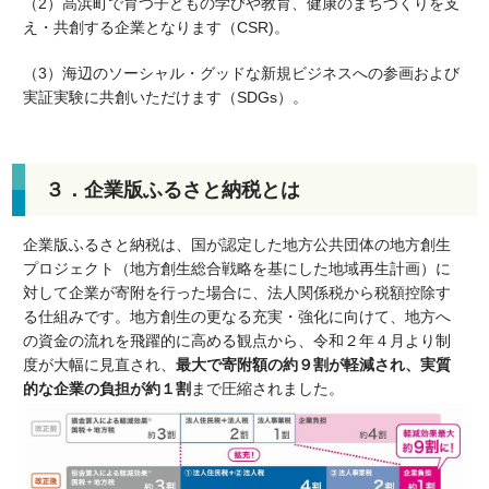
（2）高浜町で育つ子どもの学びや教育、健康のまちづくりを支
え・共創する企業となります（CSR)。
（3）海辺のソーシャル・グッドな新規ビジネスへの参画および
実証実験に共創いただけます（SDGs）。
３．企業版ふるさと納税とは
企業版ふるさと納税は、国が認定した地方公共団体の地方創生
プロジェクト（地方創生総合戦略を基にした地域再生計画）に
対して企業が寄附を行った場合に、法人関係税から税額控除す
る仕組みです。地方創生の更なる充実・強化に向けて、地方へ
の資金の流れを飛躍的に高める観点から、令和２年４月より制
度が大幅に見直され、
最大で寄附額の約９割が軽減され、実質
的な企業の負担が約１割
まで圧縮されました。