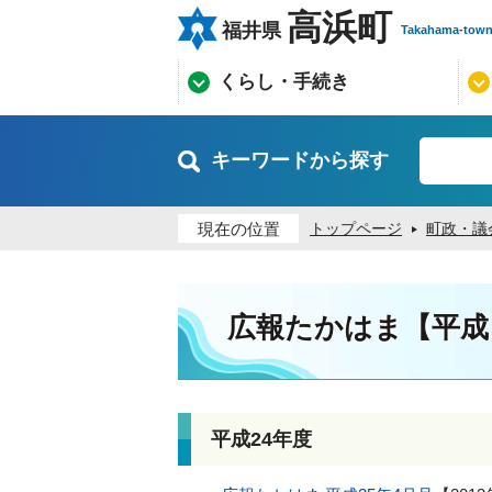
高浜町
福井県
Takahama-tow
くらし・手続き
キーワードから探す
現在の位置
トップページ
町政・議
広報たかはま【平成
平成24年度