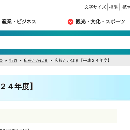
文字サイズ
標準
拡
n
産業・ビジネス
観光・文化・スポーツ
会
行政
広報たかはま
広報たかはま【平成２４年度】
２４年度】