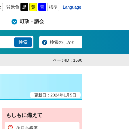
背景色
Language
大
黒
黄
青
標準
町政・議会
検索のしかた
ページID：1590
更新日：2024年1月5日
もしもに備えて
休日当番医