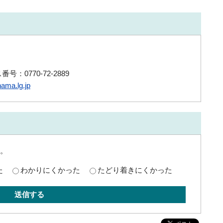
号：0770-72-2889
ama.lg.jp
。
た
わかりにくかった
たどり着きにくかった
送信する