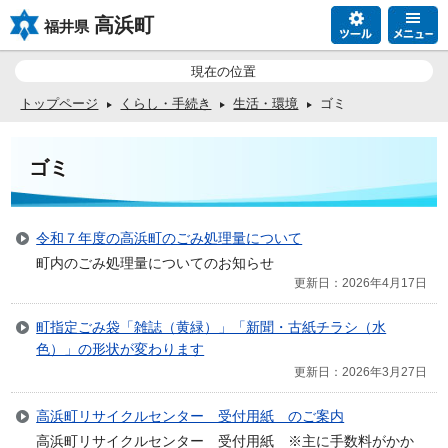
高浜町
福井県
現在の位置
トップページ
くらし・手続き
生活・環境
ゴミ
ゴミ
令和７年度の高浜町のごみ処理量について
町内のごみ処理量についてのお知らせ
更新日：2026年4月17日
町指定ごみ袋「雑誌（黄緑）」「新聞・古紙チラシ（水
色）」の形状が変わります
更新日：2026年3月27日
高浜町リサイクルセンター 受付用紙 のご案内
高浜町リサイクルセンター 受付用紙 ※主に手数料がかか