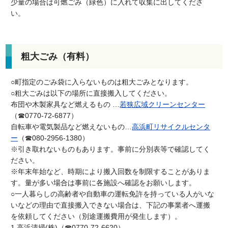
少量の場合は可燃ごみ（緑色）に入れて収集に出してくださ
い。
粗大ごみ（有料）
○町指定のごみ袋に入らないものは粗大ごみとなります。
○粗大ごみは以下の場所に直接搬入してください。
布団や木製家具など燃えるもの …
若狭広域クリーンセンター
（☎0770-72-6877）
自転車や電気製品など燃えないもの…
高浜町リサイクルセンタ
ー
（☎080-2956-1380）
※引き取れないものもあります。事前に分別表等で確認してく
ださい。
※年末年始など、時期により搬入回数を制限することがありま
す。量が多い場合は事前に各施設へ確認をお願いします。
○一人暮らしの高齢者や自動車の運転免許を持っている人がいな
いなどの理由で直接搬入できない場合は、下記の事業者へ運搬
を依頼してください（別途運搬費用が発生します）。
1.高浜清掃(株)（☎0770-72-6620）