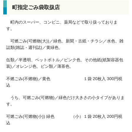
町指定ごみ袋取扱店
町内のスーパー、コンビニ、薬局などで取り扱っておりま
す。
可燃ごみ(可燃物(大))／緑色、新聞・古紙・チラシ／水色、雑
誌類(雑誌・週刊誌)／黄緑色、
缶類／半透明、ペットボトル／ピンク色、その他紙(紙製容器包
装)／オレンジ色、ビン類／薄茶色、
不燃ごみ(不燃物)／黄色 １袋 20枚入 300円税
込
うち、可燃ごみ(可燃物)／緑色だけ大きさの小タイプがありま
す。
可燃ごみ(可燃物(小)) 緑色 （小）１袋 20枚入 200円税
込