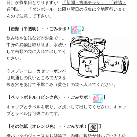
日）が収集日となりますが、
「新聞・古紙チラシ」、「雑誌・
週刊誌」、「ダンボール」に限り翌日の収集は全地区行いませ
ん
ので注意して下さい。
【缶類（半透明）・・ごみサポ！
】
飲み物や缶詰などが対象です。
中身の異物は取り除き、水洗い
して缶類の袋に入れて出してく
ださい。
※スプレー缶、カセットボンベ
は風通しの良いところでガスを
抜き穴をあけて不燃ごみ（黄色）の袋へ入れてください。
【ペットボトル（ピンク色）・・ごみサポ！
】
キャップとラベルを取り、水洗いして出してください。キャッ
プとラベルは可燃ごみです。
【その他紙（オレンジ色）・・ごみサポ！
】
紙パックのジュースやお酒等で、内側に銀紙が付いているもの