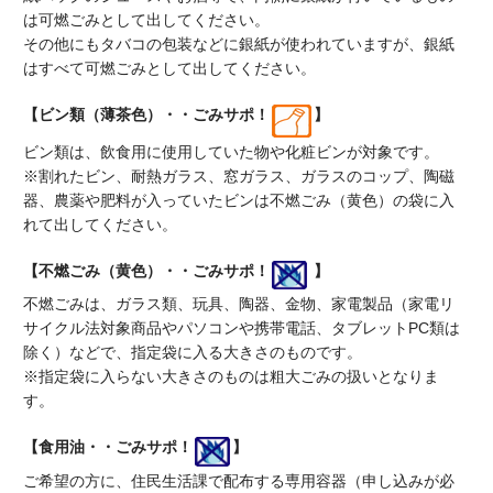
は可燃ごみとして出してください。
その他にもタバコの包装などに銀紙が使われていますが、銀紙
はすべて可燃ごみとして出してください。
【ビン類（薄茶色）・・ごみサポ！
】
ビン類は、飲食用に使用していた物や化粧ビンが対象です。
※割れたビン、耐熱ガラス、窓ガラス、ガラスのコップ、陶磁
器、農薬や肥料が入っていたビンは不燃ごみ（黄色）の袋に入
れて出してください。
【不燃ごみ（黄色）・・ごみサポ！
】
不燃ごみは、ガラス類、玩具、陶器、金物、家電製品（家電リ
サイクル法対象商品やパソコンや携帯電話、タブレットPC類は
除く）などで、指定袋に入る大きさのものです。
※指定袋に入らない大きさのものは粗大ごみの扱いとなりま
す。
【食用油・・ごみサポ！
】
ご希望の方に、住民生活課で配布する専用容器（申し込みが必