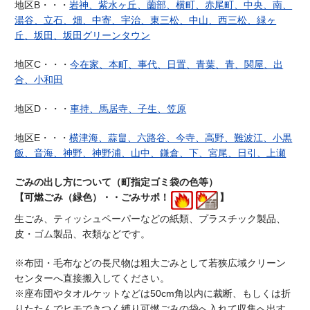
地区B・・・
岩神、紫水ヶ丘、薗部、横町、赤尾町、中央、南、
湯谷、立石、畑、中寄、宇治、東三松、中山、西三松、緑ヶ
丘、坂田、坂田グリーンタウン
地区C・・・
今在家、本町、事代、日置、青葉、青、関屋、出
合、小和田
地区D・・・
車持、馬居寺、子生、笠原
地区E・・・
横津海、蒜畠、六路谷、今寺、高野、難波江、小黒
飯、音海、神野、神野浦、山中、鎌倉、下、宮尾、日引、上瀬
ごみの出し方について（町指定ゴミ袋の色等）
【可燃ごみ（緑色）・・ごみサポ！
】
生ごみ、ティッシュペーパーなどの紙類、プラスチック製品、
皮・ゴム製品、衣類などです。
※布団・毛布などの長尺物は粗大ごみとして若狭広域クリーン
センターへ直接搬入してください。
※座布団やタオルケットなどは50cm角以内に裁断、もしくは折
りたたんでヒモできつく縛り可燃ごみの袋へ入れて収集へ出す