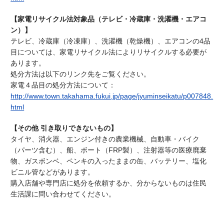
【家電リサイクル法対象品（テレビ・冷蔵庫・洗濯機・エアコ
ン）】
テレビ、冷蔵庫（冷凍庫）、洗濯機（乾燥機）、エアコンの4品
目については、家電リサイクル法によりリサイクルする必要が
あります。
処分方法は以下のリンク先をご覧ください。
家電４品目の処分方法について：
http://www.town.takahama.fukui.jp/page/jyuminseikatu/p007848.
html
【その他 引き取りできないもの】
タイヤ、消火器、エンジン付きの農業機械、自動車・バイク
（パーツ含む）、船、ボート（FRP製）、注射器等の医療廃棄
物、ガスボンベ、ペンキの入ったままの缶、バッテリー、塩化
ビニル管などがあります。
購入店舗や専門店に処分を依頼するか、分からないものは住民
生活課に問い合わせてください。