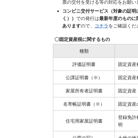
票の交付を受ける等の対応をお願い
コンビニ交付サービス（対象の証明
く））
での発行は
最新年度のものに
あります
ので、
コチラ
をご確認くだ
〇固定資産税に関するもの
種類
評価証明書
固定資産
公課証明書（※）
固定資産
家屋所有者証明書
固定資産
名寄帳証明書（※）
固定資産
登録免許
住宅用家屋証明書
明
公図の写し
土地の地