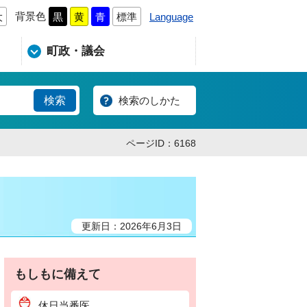
背景色
Language
大
黒
黄
青
標準
町政・議会
検索のしかた
ページID：6168
更新日：2026年6月3日
もしもに備えて
休日当番医