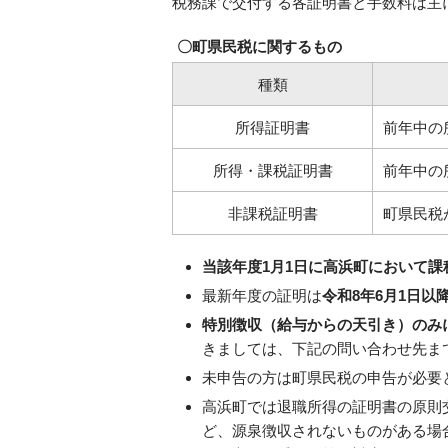
税務課で交付する各証明書と手数料は主
〇町県民税に関するもの
種類
所得証明書
前年中の
所得・課税証明書
前年中の
非課税証明書
町県民税
当該年度1月1日に高浜町において課
最新年度の証明は
令和8年6月1日以
特別徴収（給与からの天引き）のみ
きましては、下記の問い合わせ先ま
未申告の方は町県民税の申告が必要
高浜町では退職所得の証明書の原則
ど、源泉徴収されないものがある場