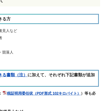
て
きる方
後見人など
者
・競落人
）
きる書類（注）
に加えて、それぞれ下記書類が追加
：
税証明用委任状（PDF形式 102キロバイト）
）
等も必