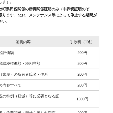
します。
は町県民税関係の所得関係証明のみ（非課税証明のぞ
限ります
。なお、
メンテナンス等によって停止する期間が
さい。
証明内容
手数料（1通）
税評価額
200円
税課税標準額・税相当額
200円
（家屋）の所有者氏名・住所
200円
の内容すべて
200円
税の特例（軽減）等に必要となる証
1300円
番・位置関係・形状を示した図面
200円