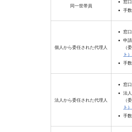
窓口
同一世帯員
手数
窓口
申請
個人から委任された代理人
（委
ト）
手数
窓口
法人
法人から委任された代理人
（委
ト）
手数