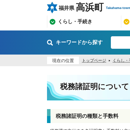
高浜町
福井県
Takahama-tow
くらし・手続き
キーワードから探す
現在の位置
トップページ
くらし・
税務諸証明について
税務諸証明の種類と手数料