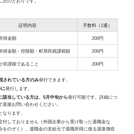
に次のとおりです。
証明内容
手数料（1通）
所得金額
200円
所得金額・控除額・町県民税課税額
200円
が非課税であること
200円
税されている方のみ
発行できます。
降に
発行します。
に該当している方は、5月中旬から
発行可能です。詳細につ
で直接お問い合わせください。
となります。
交付しておりません（外国企業から受け取った退職金な
合をのぞく）。退職金の支給元で退職所得に係る源泉徴収