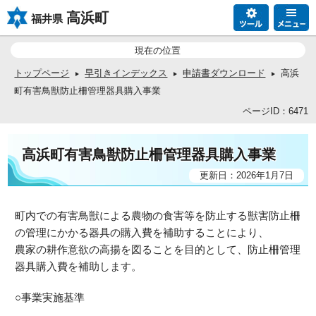
高浜町
福井県
現在の位置
トップページ
早引きインデックス
申請書ダウンロード
高浜
町有害鳥獣防止柵管理器具購入事業
ページID：6471
高浜町有害鳥獣防止柵管理器具購入事業
更新日：2026年1月7日
町内での
有害鳥獣による農物の食害等を防止する
獣害防止柵
の管理にかかる器具の購入費を補助することにより、
農家の耕作意欲の高揚を
図ることを目的として、
防止柵管理
器具購入費を補助
します。
○
事業実施基準