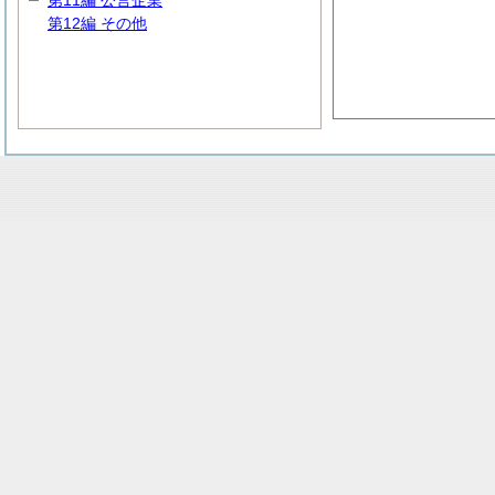
第11編 公営企業
第12編 その他