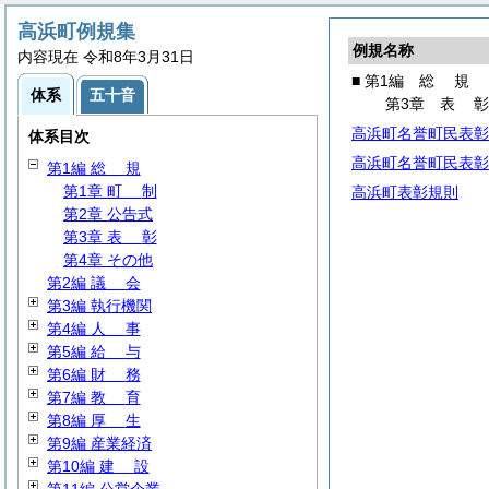
高浜町例規集
例規名称
内容現在 令和8年3月31日
■ 第1編
総
規
体系
五十音
第3章
表
高浜町名誉町民表彰
体系目次
高浜町名誉町民表彰
第1編
総
規
第1章
町
制
高浜町表彰規則
第2章 公告式
第3章
表
彰
第4章 その他
第2編
議
会
第3編 執行機関
第4編
人
事
第5編
給
与
第6編
財
務
第7編
教
育
第8編
厚
生
第9編 産業経済
第10編
建
設