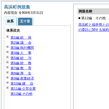
高浜町例規集
例規名称
内容現在 令和8年3月31日
■ 第12編 その他
体系
五十音
高浜町と福井県との
の委託に関する規約
体系目次
第1編
総
規
第2編
議
会
第3編 執行機関
第4編
人
事
第5編
給
与
第6編
財
務
第7編
教
育
第8編
厚
生
第9編 産業経済
第10編
建
設
第11編 公営企業
第12編 その他