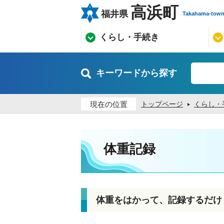
高浜町
福井県
Takahama-tow
くらし・手続き
キーワードから探す
現在の位置
トップページ
くらし・
体重記録
体重をはかって、記録するだけ