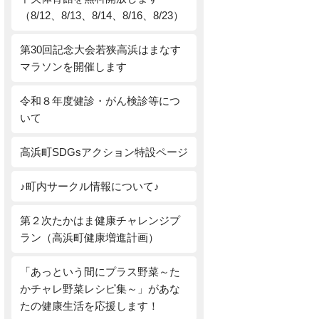
（8/12、8/13、8/14、8/16、8/23）
第30回記念大会若狭高浜はまなす
マラソンを開催します
令和８年度健診・がん検診等につ
いて
高浜町SDGsアクション特設ページ
♪町内サークル情報について♪
第２次たかはま健康チャレンジプ
ラン（高浜町健康増進計画）
「あっという間にプラス野菜～た
かチャレ野菜レシピ集～」があな
たの健康生活を応援します！