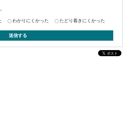
。
た
わかりにくかった
たどり着きにくかった
送信する