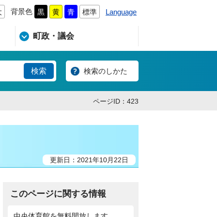
背景色
Language
大
黒
黄
青
標準
町政・議会
検索のしかた
ページID：423
更新日：2021年10月22日
このページに関する情報
中央体育館を無料開放します