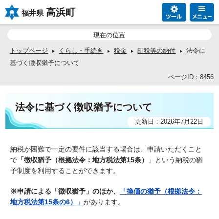
高浜町
福井県
現在の位置
トップページ
くらし・手続き
税金
町税等の納付
法令に
基づく徴収猶予について
ページID：8456
法令に基づく徴収猶予について
更新日：2026年7月22日
納税が困難で一定の要件に該当する場合は、申請いただくこと
で
「徴収猶予（根拠法令：地方税法第15条）
」という納税の猶
予制度を利用することができます。
※申請による「徴収猶予
」のほか、
「
換価の猶予（根拠法令：
地方税法第15条の6）
」
があります。