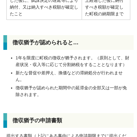
した後に、賦課決定の遅延等により
上経過した後に納付
納付、又は納入すべき税額が確定し
すべき税額が確定し
たこと
た町税の納期限まで
徴収猶予が認められると…
1年を限度に町税の徴収が猶予されます。（原則として、財
産状況・収入等に応じて分割納税をすることとなります）
新たな督促や差押え、換価などの滞納処分が行われませ
ん。
徴収猶予が認められた期間中の延滞金の全部又は一部が免
除されます。
徴収猶予の申請書類
提出する書類（上記にある事由による申請期限までに提出くだ