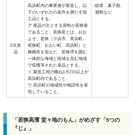
高浜町内の事業者が製造し、以
総菜、菓子類、
下のいずれかの条件を満たす加
酒類など
工品とする。
ア 産品の主とする原料が若狭産
であること。若狭産とは、おお
よそ、若狭（小浜市、美浜町、
2次産
若狭町、おおい町、高浜町）と
品
舞鶴市を加えた、若狭湾を囲む
一体的な海域と陸域を含む地域
で収穫等された産品とする。
イ 製造工程の概ね
1月2日
以上が
高浜町内であること。
ウ 高浜町の地域性や物語性を表
現していること。
「若狭高濱 堂々地のもん」がめざす「5つの
『じ』」