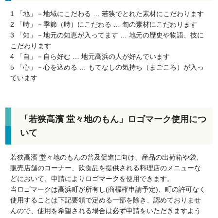
1 「地」－地域にこだわる … 若狭でとれた素材にこだわります
2 「時」－季節（時）にこだわる … 旬の素材にこだわります
3 「知」－地元の知恵が入ってます … 地元の歴史や物語、技に
こだわります
4 「自」－自ら好む … 地元高浜の人が好んでいます
5 「心」－心を込める … もてなしの気持ち（まごころ）が入っ
ています
「若狭高濱 堂々地のもん」ロゴマーク使用につ
いて
若狭高濱 堂々地のもんの普及促進に向け、産品の出荷箱や袋、
販売店舗のコーナー、飲食品を提供される料理店のメニューな
どにおいて、申請によりロゴマークを使用できます。
当ロゴマークは高浜町が所有し(商標権申請予定)、町の許可なく
使用することは下記要領で定める一部を除き、認めておりませ
んので、使用を希望される場合は必ず申請をいただきますよう