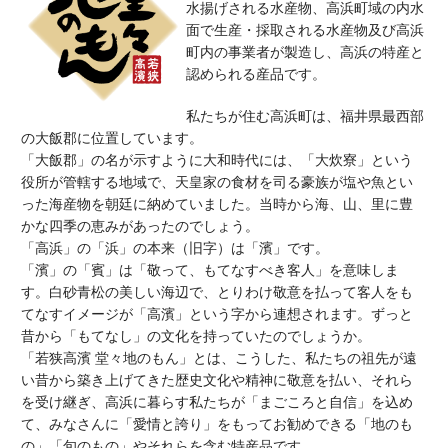
水揚げされる水産物、高浜町域の内水
面で生産・採取される水産物及び高浜
町内の事業者が製造し、高浜の特産と
認められる産品です。
私たちが住む高浜町は、福井県最西部
の大飯郡に位置しています。
「大飯郡」の名が示すように大和時代には、「大炊寮」という
役所が管轄する地域で、天皇家の食材を司る豪族が塩や魚とい
った海産物を朝廷に納めていました。当時から海、山、里に豊
かな四季の恵みがあったのでしょう。
「高浜」の「浜」の本来（旧字）は「濱」です。
「濱」の「賓」は「敬って、もてなすべき客人」を意味しま
す。白砂青松の美しい海辺で、とりわけ敬意を払って客人をも
てなすイメージが「高濱」という字から連想されます。ずっと
昔から「もてなし」の文化を持っていたのでしょうか。
「若狭高濱 堂々地のもん」とは、こうした、私たちの祖先が遠
い昔から築き上げてきた歴史文化や精神に敬意を払い、それら
を受け継ぎ、高浜に暮らす私たちが「まごころと自信」を込め
て、みなさんに「愛情と誇り」をもってお勧めできる「地のも
の」「旬のもの」やそれらを含む特産品です。