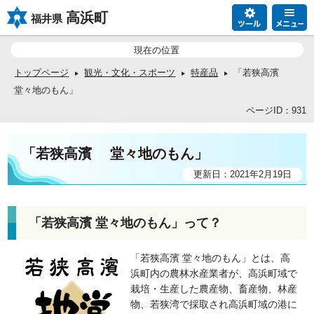
高浜町
福井県
現在の位置
トップページ
観光・文化・スポーツ
特産品
「若狭高濱
堂々地のもん」
ページID：931
「若狭高濱 堂々地のもん」
更新日：2021年2月19日
「若狭高濱 堂々地のもん」って？
「若狭高濱 堂々地のもん」とは、高
浜町内の農林水産業者が、高浜町域で
栽培・生産した農産物、畜産物、林産
物、若狭湾で採取され高浜町域の港に