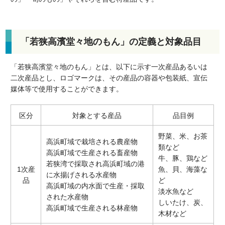
「若狭高濱
堂々地のもん」の定義と対象品目
「若狭高濱
堂々地のもん」とは、以下に示す一次産品あるいは
二次産品とし、ロゴマークは、その産品の容器や包装紙、宣伝
媒体等で使用することができます。
区分
対象とする産品
品目例
野菜、米、お茶
高浜町域で栽培される農産物
類など
高浜町域で生産される畜産物
牛、豚、鶏など
若狭湾で採取され高浜町域の港
1次産
魚、貝、海藻な
に水揚げされる水産物
品
ど
高浜町域の内水面で生産・採取
淡水魚など
された水産物
しいたけ、炭、
高浜町域で生産される林産物
木材など