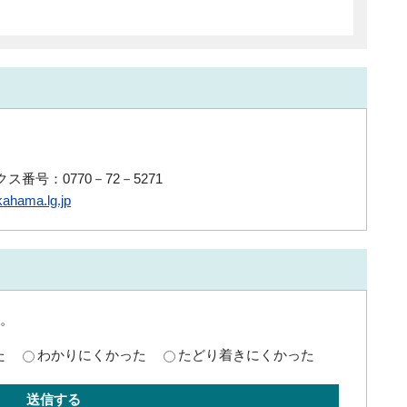
ス番号：0770－72－5271
ahama.lg.jp
。
た
わかりにくかった
たどり着きにくかった
送信する