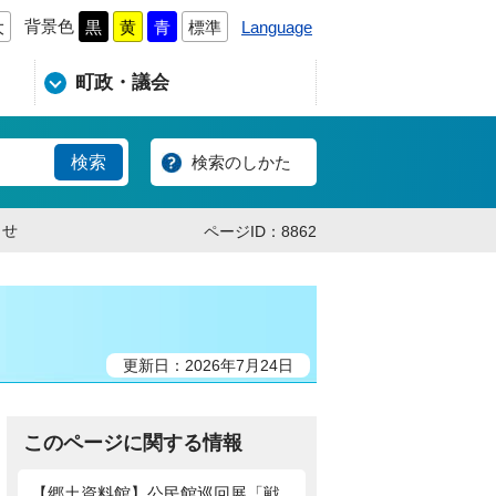
背景色
Language
大
黒
黄
青
標準
町政・議会
検索のしかた
らせ
ページID：8862
更新日：2026年7月24日
このページに関する情報
【郷土資料館】公民館巡回展「戦