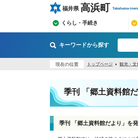
高浜町
福井県
Takahama-tow
くらし・手続き
キーワードから探す
現在の位置
トップページ
観光・文
季刊 「郷土資料館
季刊 「郷土資料館だより」を