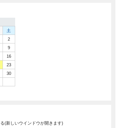
土
2
9
16
23
30
表示する(新しいウインドウが開きます)