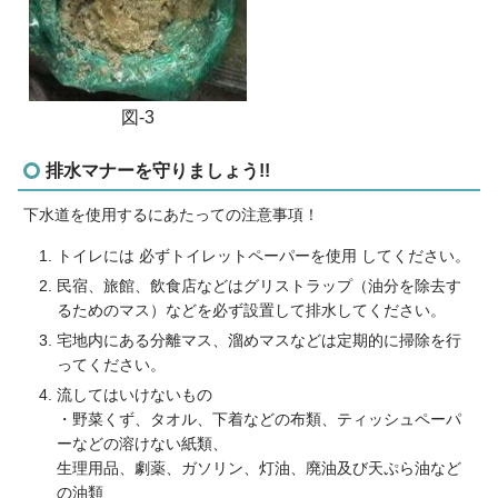
図-3
排水マナーを守りましょう!!
下水道を使用するにあたっての注意事項！
トイレには 必ずトイレットペーパーを使用 してください。
民宿、旅館、飲食店などはグリストラップ（油分を除去す
るためのマス）などを必ず設置して排水してください。
宅地内にある分離マス、溜めマスなどは定期的に掃除を行
ってください。
流してはいけないもの
・野菜くず、タオル、下着などの布類、ティッシュペーパ
ーなどの溶けない紙類、
生理用品、劇薬、ガソリン、灯油、廃油及び天ぷら油など
の油類