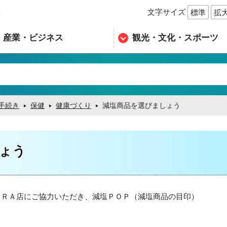
文字サイズ
標準
拡
n
産業・ビジネス
観光・文化・スポーツ
手続き
保健
健康づくり
減塩商品を選びましょう
ょう
ＡＲＡ店にご協力いただき、減塩ＰＯＰ（減塩商品の目印）