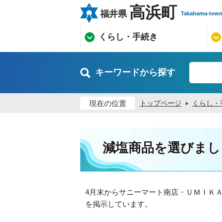
高浜町
福井県
Takahama-tow
くらし・手続き
キーワードから探す
現在の位置
トップページ
くらし・
減塩商品を選びまし
4月末からサニーマート南店・ＵＭＩＫ
を掲示しています。