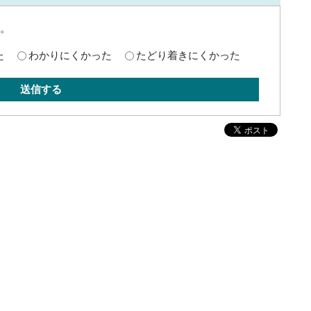
。
た
わかりにくかった
たどり着きにくかった
送信する