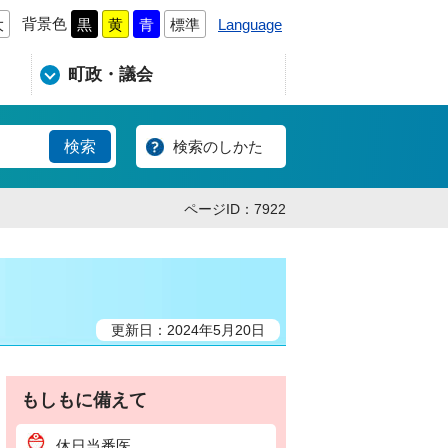
背景色
Language
大
黒
黄
青
標準
町政・議会
検索のしかた
ページID：7922
更新日：2024年5月20日
もしもに備えて
休日当番医