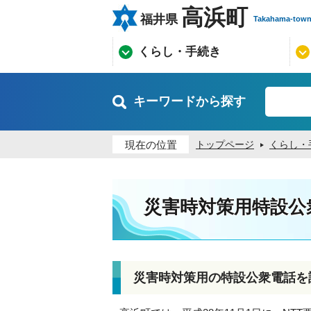
高浜町
福井県
Takahama-tow
くらし・手続き
キーワードから探す
現在の位置
トップページ
くらし・
災害時対策用特設公
災害時対策用の特設公衆電話を