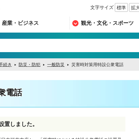
文字サイズ
標準
拡
n
産業・ビジネス
観光・文化・スポーツ
手続き
防災・防犯
一般防災
災害時対策用特設公衆電話
衆電話
設置しました。