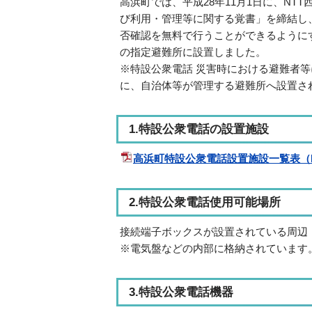
高浜町では、平成28年11月1日に、N
び利用・管理等に関する覚書」を締結し
否確認を無料で行うことができるように
の指定避難所に設置しました。
※特設公衆電話 災害時における避難者
に、自治体等が管理する避難所へ設置さ
1.特設公衆電話の設置施設
高浜町特設公衆電話設置施設一覧表（P
2.特設公衆電話使用可能場所
接続端子ボックスが設置されている周辺
※電気盤などの内部に格納されています
3.特設公衆電話機器