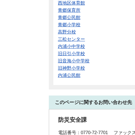
西地区体育館
青郷保育所
青郷公民館
青郷小学校
高野分校
三松センター
内浦小中学校
旧日引小学校
旧音海小中学校
旧神野小学校
内浦公民館
このページに関するお問い合わせ先
防災安全課
電話番号：0770-72-7701
ファックス番