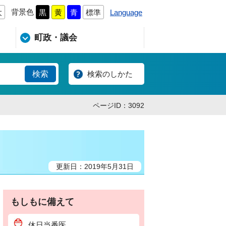
背景色
Language
大
黒
黄
青
標準
町政・議会
検索のしかた
ページID：3092
更新日：2019年5月31日
もしもに備えて
休日当番医