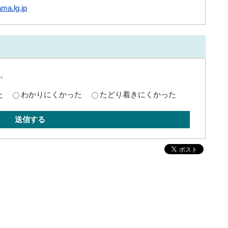
ma.lg.jp
。
た
わかりにくかった
たどり着きにくかった
送信する