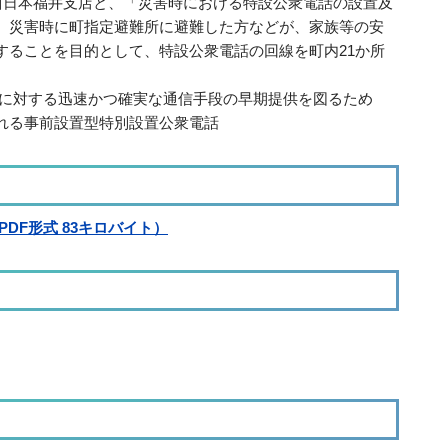
TT西日本福井支店と、「災害時における特設公衆電話の設置及
、災害時に町指定避難所に避難した方などが、家族等の安
することを目的として、特設公衆電話の回線を町内21か所
等に対する迅速かつ確実な通信手段の早期提供を図るため
れる事前設置型特別設置公衆電話
DF形式 83キロバイト）
。