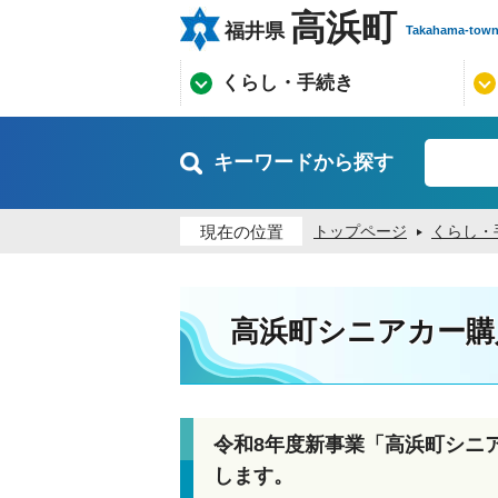
高浜町
福井県
Takahama-tow
くらし・手続き
キーワードから探す
現在の位置
トップページ
くらし・
高浜町シニアカー購
令和8年度新事業「高浜町シニ
します。