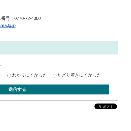
号：0770-72-4000
ma.lg.jp
。
た
わかりにくかった
たどり着きにくかった
送信する