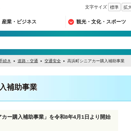
文字サイズ
標準
拡
n
産業・ビジネス
観光・文化・スポーツ
手続き
道路・交通
交通安全
高浜町シニアカー購入補助事業
入補助事業
アカー購入補助事業」を令和8年4月1日より開始