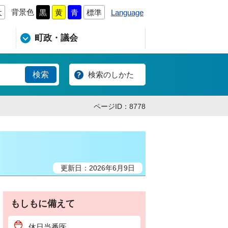
背景色
Language
大
黒
黄
青
標準
町政・議会
検索のしかた
ページID：8778
更新日：2026年6月9日
もしもに備えて
休日当番医