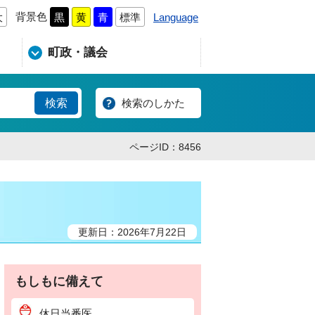
背景色
Language
大
黒
黄
青
標準
町政・議会
検索のしかた
ページID：8456
更新日：2026年7月22日
もしもに備えて
休日当番医