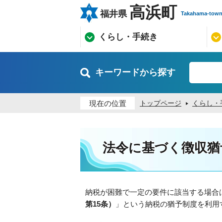
高浜町
福井県
Takahama-tow
くらし・手続き
キーワードから探す
現在の位置
トップページ
くらし・
法令に基づく徴収猶
納税が困難で一定の要件に該当する場合
第15条）
」という納税の猶予制度を利用