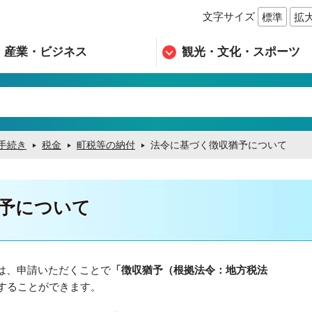
文字サイズ
標準
拡
n
産業・ビジネス
観光・文化・スポーツ
手続き
税金
町税等の納付
法令に基づく徴収猶予について
予について
は、申請いただくことで
「徴収猶予（根拠法令：地方税法
することができます。