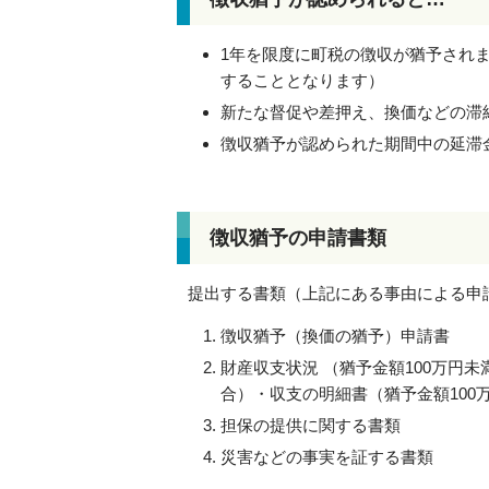
1年を限度に町税の徴収が猶予され
することとなります）
新たな督促や差押え、換価などの滞
徴収猶予が認められた期間中の延滞
徴収猶予の申請書類
提出する書類（上記にある事由による申
徴収猶予（換価の猶予）申請書
財産収支状況 （猶予金額100万円
合）・収支の明細書（猶予金額100
担保の提供に関する書類
災害などの事実を証する書類