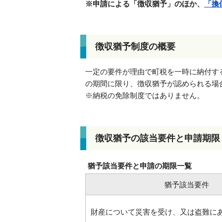
※申請による「徴収猶予
」のほか、
「
換
徴収猶予制度の概要
一定の要件が理由で町税を一時に納付す
の期間に限り、徴収猶予が認められる場
※納税の免除制度ではありません。
徴収猶予の該当要件と申請期限
猶予該当要件と申請の期限一覧
猶予該当要件
財産について災害を受け、又は盗難に