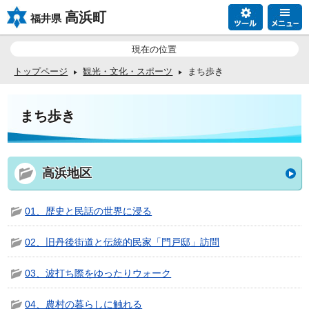
高浜町
福井県
現在の位置
トップページ
観光・文化・スポーツ
まち歩き
まち歩き
高浜地区
01、歴史と民話の世界に浸る
02、旧丹後街道と伝統的民家「門戸邸」訪問
03、波打ち際をゆったりウォーク
04、農村の暮らしに触れる