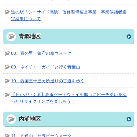
道の駅「シーサイド高浜」改修整備運営事業 事業候補者選
定結果について
青郷地区
08、青の里 鎮守の森ウォーク
09、ネイチャーガイドと行く青葉山
10、西国三十三ヵ所巡りの古道を歩く
【わかさいくる】高浜ゲートウェイを拠点にビーチ沿いをゆ
ったりサイクリングを楽しもう！
内浦地区
11、五色山 セラピーウォーク