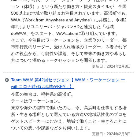
ョン（休暇）」という新たな働き方・観光スタイルが、全国
500以上の地域で取り組まれ注目されています。高浜町でも、
WAA（Work from Anywhere and Anytime）に共感し、令和2
年2月よりユニリーバ・ジャパンHDと連携した「地域
deWAA!」をスタート、WAAcationに取り組んでいます。
そこで、今注目のワーケーションを、企業側のリーダー、都
市部行政のリーダー、受け入れ地域のリーダー、３者それぞ
れの視点から、可能性や課題、そして未来の働き方や暮らし
方について深めるトークセッションを開催します。
更新日：2024年2月8日
Team WAA! 第42回セッション【 WAA!・ワーケーション ー
withコロナ時代は地域がKEY - 】
今回の舞台は、福井県の高浜町。
テーマはワーケーション。
東京や海外の都市で働いたのち、今、高浜町を仕事をする場
所・生きる場所として選んでいる方達や地域活性化のプロを
ゲストスピーカーにむかえ、地域で働くこと・生きることに
ついての想いや課題などをお伺いします。
更新日：2024年2月8日