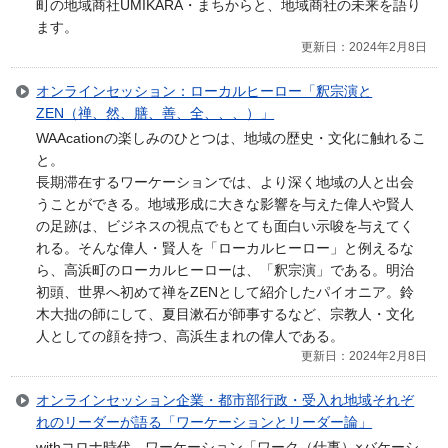
町の地域商社UMIKARA・まちからと、地域商社の未来を語り
ます。
更新日：2024年2月8日
オンラインセッション：ローカルヒーロー「釈宗演と
ZEN（禅、然、膳、善、全、、、）」
WAAcationの楽しみのひとつは、地域の歴史・文化に触れるこ
と。
長期滞在するワーケーションでは、より深く地域の人と出会
うことができる。地域形成に大きな影響を与えた偉人や賢人
の足跡は、ビジネスの視点でもとても面白い示唆を与えてく
れる。そんな偉人・賢人を「ローカルヒーロー」と例えるな
ら、高浜町のローカルヒーローは、「釈宗演」である。明治
初頭、世界へ初めて禅をZENとして紹介したパイオニア。鈴
木大拙の師にして、夏目漱石が師事するなど、宗教人・文化
人としての顔を持つ、高浜生まれの偉人である。
更新日：2024年2月8日
オンラインセッション企業・都市部行政・受入れ地域それぞ
れのリーダーが語る「ワーケーションとリーダー論」
withコロナ時代、ワーケーション「ワーク（仕事）×バケーシ