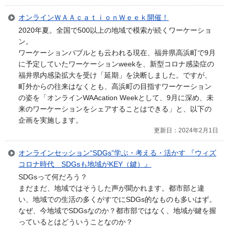
オンラインＷＡＡｃａｔｉｏｎＷｅｅｋ開催！
2020年夏。全国で500以上の地域で模索が続くワーケーショ
ン。
ワーケーションバブルとも云われる現在、福井県高浜町で9月
に予定していたワーケーションweekを、新型コロナ感染症の
福井県内感染拡大を受け「延期」を決断しました。ですが、
町外からの往来はなくとも、高浜町の目指すワーケーション
の姿を「オンラインWAAcation Weekとして、9月に深め、未
来のワーケーションをシェアすることはできる」と、以下の
企画を実施します。
更新日：2024年2月1日
オンラインセッション“SDGs”学ぶ・考える・活かす 『ウィズ
コロナ時代 SDGsも地域がKEY（鍵）』
SDGsって何だろう？
まだまだ、地域ではそうした声が聞かれます。都市部と違
い、地域での生活の多くがすでにSDGs的なものも多いはず。
なぜ、今地域でSDGsなのか？都市部ではなく、地域が鍵を握
っているとはどういうことなのか？