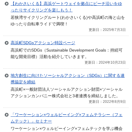
【わかさいくる】高浜ゲートウェイを拠点にビーチ沿いをゆ
ったりサイクリングを楽しもう！
若狭湾サイクリングルート(わかさいくる)や高浜町の海と山を
ゆったり自転車ライドで満喫！
更新日：2025年7月3日
高浜町SDGsアクション特設ページ
高浜町でのSDGs（Sustainable Development Goals：持続可
能な開発目標）活動を紹介していきます。
更新日：2024年10月23日
地方創生に向けたソーシャルアクション（SDGs）に関する連
携協定を締結
高浜町×一般財団法人ソーシャルアクション財団×ソーシャル
アクションカンパニー株式会社と3者連携を締結しました。
更新日：2022年8月9日
「ワーケーション×ウェルビーイング×フェムテラシー（フェ
ムテック）」セミナー
ワーケーション×ウェルビーイング×フェムテックを学ぶ機会