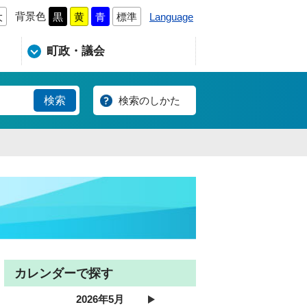
背景色
Language
大
黒
黄
青
標準
町政・議会
検索のしかた
カレンダーで探す
2026年5月