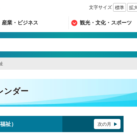
文字サイズ
標準
拡
n
産業・ビジネス
観光・文化・スポーツ
祉
レンダー
・福祉）
次の月