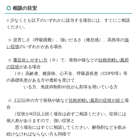
相談の目安
○ 少なくとも以下のいずれかに該当する場合には、すぐにご相談
ください。
☆ 息苦しさ（呼吸困難）、強いだるさ（倦怠感）、高熱等の
強
い症状
のいずれかがある場合
☆
重症化しやすい方
（※）で、発熱や咳などの
比較的軽い風邪
の症状
がある場合
（※）高齢者、糖尿病、心不全、呼吸器疾患（COPD等）等
の基礎疾患がある方や透析を受けて
いる方、免疫抑制剤や抗がん剤等を用いている方
☆ 上記以外の方で発熱や咳など
比較的軽い風邪の症状が続く
場
合
（症状が4日以上続く場合は必ずご相談ください。症状には
個人差がありますので、強い症状と
思う場合にはすぐに相談してください。解熱剤などを飲み
続けなければならない方も同様で