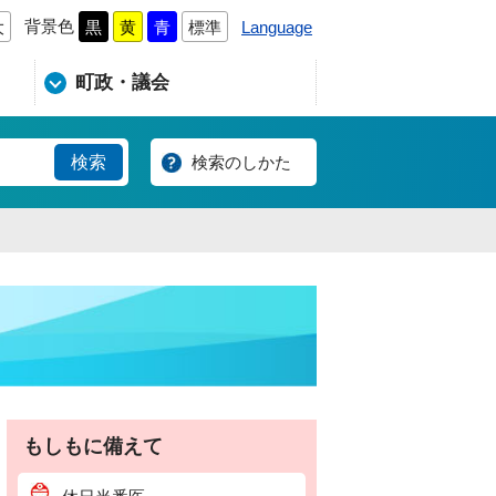
背景色
Language
大
黒
黄
青
標準
町政・議会
検索のしかた
もしもに備えて