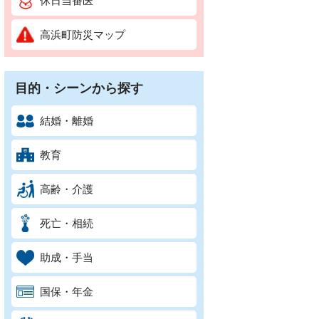
休日当番医
高浜町防災マップ
目的・シーンから探す
結婚・離婚
教育
高齢・介護
死亡・相続
助成・手当
国保・年金