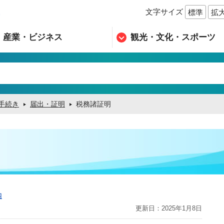
文字サイズ
標準
拡
n
産業・ビジネス
観光・文化・スポーツ
手続き
届出・証明
税務諸証明
内
更新日：2025年1月8日