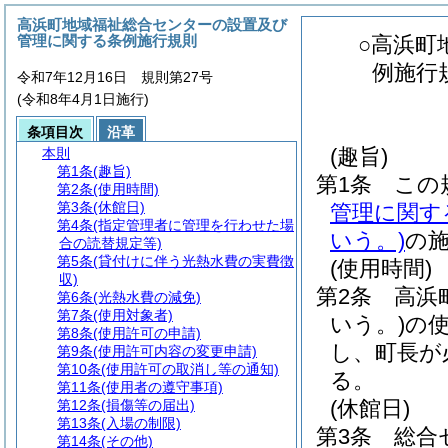
高浜町地域福祉総合センターの設置及び
管理に関する条例施行規則
○高浜町
例施行
令和7年12月16日 規則第27号
(令和8年4月1日施行)
条項目次
沿革
(趣旨)
本則
第1条
(趣旨)
第1条
この
第2条
(使用時間)
第3条
(休館日)
管理に関す
第4条
(指定管理者に管理を行わせた場
いう。)
の
合の読替規定等)
第5条
(貸付けに伴う光熱水費の実費徴
(使用時間)
収)
第2条
高浜
第6条
(光熱水費の減免)
第7条
(使用対象者)
いう。)
の
第8条
(使用許可の申請)
し、町長が
第9条
(使用許可内容の変更申請)
第10条
(使用許可の取消し等の通知)
る。
第11条
(使用者の遵守事項)
(休館日)
第12条
(損傷等の届出)
第13条
(入場の制限)
第3条
総合
第14条
(その他)