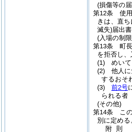
(損傷等の届
第12条
使
きは、直ち
滅失)
届出書
(入場の制限
第13条
町
を拒否し、
(1)
めいて
(2)
他人に
するおそ
(3)
前2号
られる者
(その他)
第14条
こ
別に定める
附
則