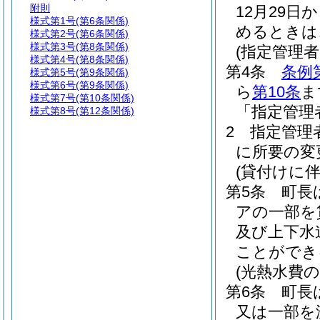
附則
12月29日
様式第1号
(第6条関係)
めるときは
様式第2号
(第6条関係)
様式第3号
(第8条関係)
(指定管理
様式第4号
(第8条関係)
第4条
条例
様式第5号
(第9条関係)
様式第6号
(第9条関係)
ら
第10条
ま
様式第7号
(第10条関係)
「指定管理
様式第8号
(第12条関係)
2
指定管理
に所要の変
(貸付けに
第5条
町長
アの一部を
及び上下水
ことができ
(光熱水費の
第6条
町長
又は一部を