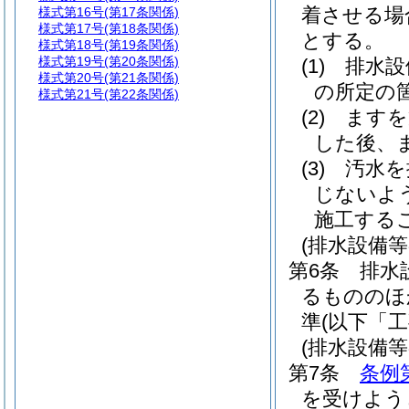
着させる場
様式第16号
(第17条関係)
様式第17号
(第18条関係)
とする。
様式第18号
(第19条関係)
様式第19号
(第20条関係)
(1)
排水設
様式第20号
(第21条関係)
の所定の
様式第21号
(第22条関係)
(2)
ますを
した後、
(3)
汚水を
じないよ
施工する
(排水設備
第6条
排水
るもののほ
準
(以下「
(排水設備
第7条
条例
を受けよう