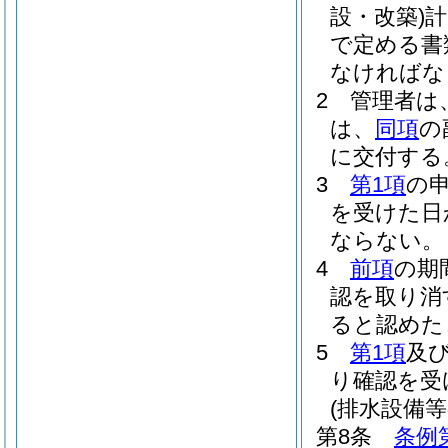
設・改築)
計
で定める書
なければな
2
管理者は
は、
同項
の
に交付する
3
第1項
の
を受けた日
ならない。
4
前項
の期
認を取り消
ると認めた
5
第1項
及
り確認を受
(排水設備
第8条
条例