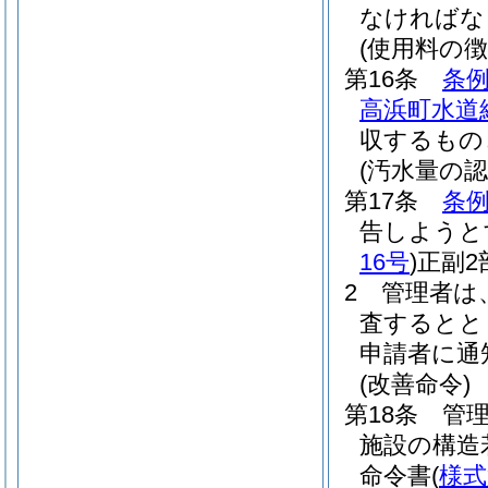
なければな
(使用料の徴
第16条
条例
高浜町水道
収するもの
(汚水量の認
第17条
条例
告しようと
16号
)
正副
2
管理者は
査するとと
申請者に通
(改善命令)
第18条
管
施設の構造
命令書
(
様式