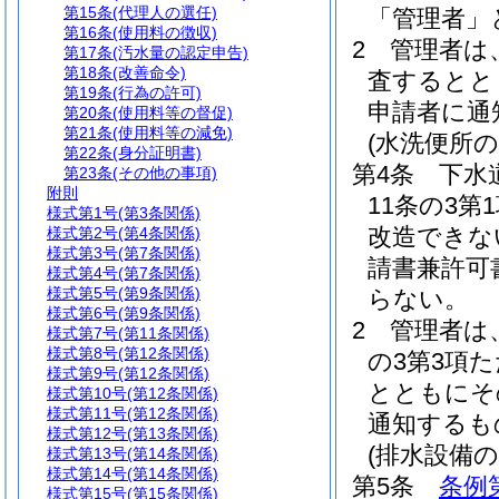
第15条
(代理人の選任)
「管理者」
第16条
(使用料の徴収)
2
管理者は
第17条
(汚水量の認定申告)
第18条
(改善命令)
査するとと
第19条
(行為の許可)
申請者に通
第20条
(使用料等の督促)
第21条
(使用料等の減免)
(水洗便所
第22条
(身分証明書)
第4条
下水
第23条
(その他の事項)
附則
11条の3
様式第1号
(第3条関係)
改造できな
様式第2号
(第4条関係)
様式第3号
(第7条関係)
請書兼許可
様式第4号
(第7条関係)
様式第5号
(第9条関係)
らない。
様式第6号
(第9条関係)
2
管理者は
様式第7号
(第11条関係)
様式第8号
(第12条関係)
の3第3項
様式第9号
(第12条関係)
とともにそ
様式第10号
(第12条関係)
様式第11号
(第12条関係)
通知するも
様式第12号
(第13条関係)
(排水設備の
様式第13号
(第14条関係)
様式第14号
(第14条関係)
第5条
条例
様式第15号
(第15条関係)