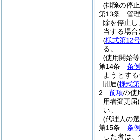
(排除の停止
第13条
管
除を停止し
当する場合
(
様式第12
る。
(使用開始等
第14条
条例
ようとする
開届
(
様式第
2
前項
の使
用者変更届
(
い。
(代理人の選
第15条
条例
した者は、