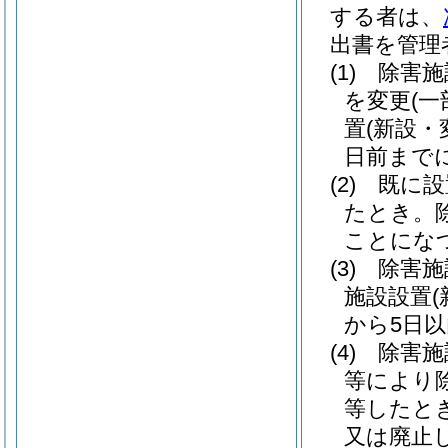
する者は、
出書を管理
(1)
除害施
を変更
(
置
(新設・
日前まで
(2)
既に設
たとき。
ことにな
(3)
除害施
施設設置
から5日
(4)
除害施
等により
等したと
又は廃止