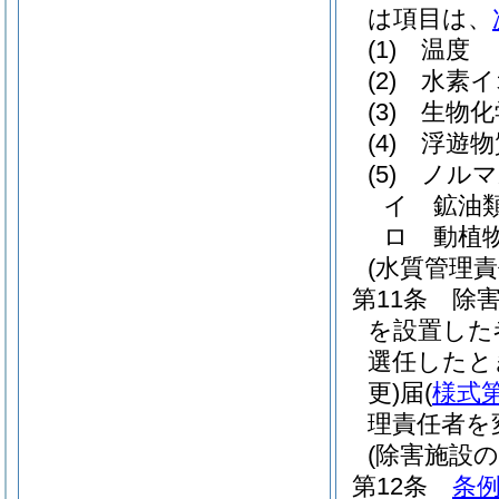
は項目は、
(1)
温度
(2)
水素イ
(3)
生物化
(4)
浮遊物
(5)
ノルマ
イ
鉱油
ロ
動植
(水質管理
第11条
除
を設置した
選任したと
更)
届
(
様式第
理責任者を
(除害施設
第12条
条例