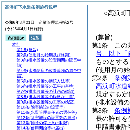
高浜町下水道条例施行規程
○高浜町
令和6年3月21日 企業管理規程第2号
(令和6年4月1日施行)
(趣旨)
条項目次
沿革
第1条
この
本則
第1条
(趣旨)
号。以下「
第2条
(使用月の始期及び終期)
第3条
(排水設備の設置期間の延長申
ものとする
請)
(使用月の始
第4条
(水洗便所の改造義務の猶予申
請)
第2条
条例
第5条
(排水設備の接続方法等)
高浜町水道
第6条
(排水設備等の工事の基準)
第7条
(排水設備等の計画の確認)
規定する定
第8条
(排水設備等の軽微な工事)
(排水設備
第9条
(排水設備等の工事の検査)
第10条
(除害施設の設置等)
第3条
条例
第11条
(水質管理責任者の選任等)
長の許可を
第12条
(除害施設の設置等の届出)
第13条
(排除の停止又は制限)
申請書兼許
第14条
(使用開始等の届出)