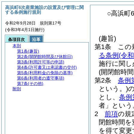
高浜町6次産業施設の設置及び管理に関
する条例施行規則
○高浜町
令和2年9月28日 規則第17号
(令和3年4月1日施行)
(趣旨)
条項目次
沿革
第1条
この
本則
第1条
(趣旨)
る条例
(令
第2条
(開閉館時間及び休館日)
第3条
(利用許可等の申請)
施行に関し
第4条
(許可書又は承認書の交付)
(開閉館時間
第5条
(利用料金の免除の基準)
第6条
(利用者の遵守事項)
第2条
条例
第7条
(その他)
という。)
附則
とし、
条例
者」という
2
前項
の規
閉館時間を
を得て変更