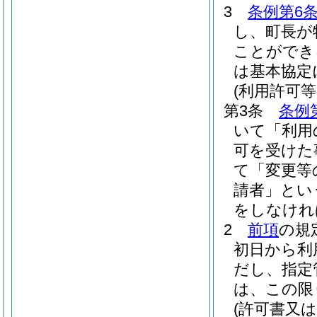
3
条例第6
し、町長が
ことができ
は基本協定
(利用許可等
第3条
条例
いて「利用
可を受けた
て「変更等
請者」とい
をしなけれ
2
前項
の規
初日から利
だし、指定
は、この限
(許可書又