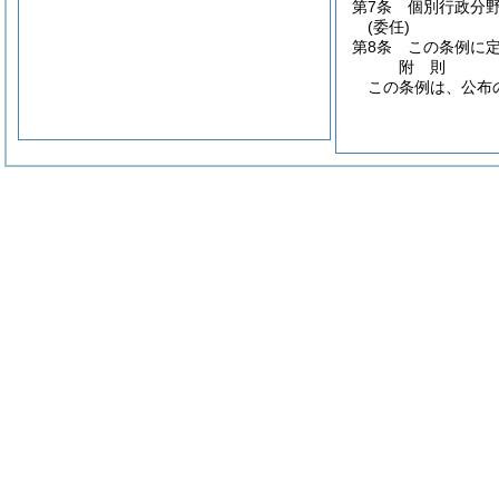
第7条
個別行政分
(委任)
第8条
この条例に
附
則
この条例は、公布