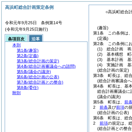
高浜町総合計画策定条例
○高浜町総合
令和元年9月25日 条例第14号
(趣旨)
(令和元年9月25日施行)
第1条
この条例は
(定義)
条項目次
沿革
第2条
この条例に
本則
(1)
総合計画 将
第1条
(趣旨)
(2)
基本構想 町
第2条
(定義)
(3)
基本計画 基
第3条
(総合計画の策定)
(4)
実施計画 基
第4条
(総合計画審議会への諮問)
(総合計画の策定)
第5条
(議会の議決)
第3条
町長は、総
第6条
(総合計画の公表)
(総合計画審議会へ
第7条
(総合計画との整合)
第4条
町長は、基
第8条
(委任)
総合計画審議会に
附則
(議会の議決)
第5条
町長は、
前
2
前条
及び
前項
の
(総合計画の公表)
第6条
町長は、総
2
前項
の規定は、
(総合計画との整合