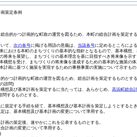
計画策定条例
、総合的かつ計画的な町政の運営を図るため、本町の総合計画を策定す
おいて、
次の各号
に掲げる用語の意義は、
当該各号
に定めるところによ
来における本町のまちづくりの基本的な指針となるもので、基本構想、
の将来を展望し、まちづくりの基本理念を基に目指すべき将来像を示す
本構想を受け、まちづくりの将来像を達成するための基本的な施策の体
本計画に基づく施策を実現するための事務事業の実施について示すもの
合的かつ計画的な町政の運営を図るため、総合計画を策定するものとす
の諮問)
本構想及び基本計画を策定するに当たっては、あらかじめ、
高浜町総合
諮問するものとする。
条
に規定する手続を経て、基本構想及び基本計画を策定しようとすると
規定は、基本構想及び基本計画の変更について準用する。
合計画の策定後、速やかにこれを公表するものとする。
総合計画の変更について準用する。
)