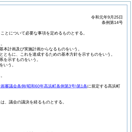
令和元年9月25日
条例第14号
ることについて必要な事項を定めるものとする。
る。
基本計画及び実施計画からなるものをいう。
とともに、これを達成するための基本方針を示すものをいう。
系を示すものをいう。
をいう。
る。
計画審議会条例
(昭和60年高浜町条例第3号)
第1条
に規定する高浜町
きは、議会の議決を経るものとする。