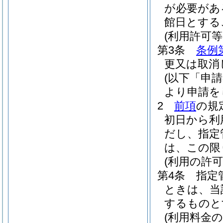
が必要があ
館日とする
(利用許可等
第3条
条例
更又は取消
(以下「申
より申請を
2
前項
の規
初日から利
だし、指定
は、この限
(利用の許可
第4条
指定
ときは、当
するものと
(利用料金の