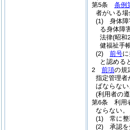
第5条
条例
者がいる場
(1)
身体障
る身体障
法律
(昭和
健福祉手
(2)
前号
に
と認める
2
前項
の規
指定管理者
ばならない
(利用者の遵
第6条
利用
ならない。
(1)
常に整
(2)
承認を