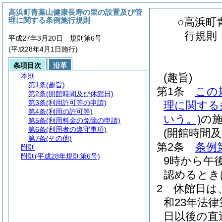
高浜町青葉山健康長寿の里の設置及び管
理に関する条例施行規則
○高浜町
行規則
平成27年3月20日 規則第6号
(平成28年4月1日施行)
条項目次
沿革
(趣旨)
本則
第1条
(趣旨)
第1条
この
第2条
(開館時間及び休館日)
第3条
(利用許可等の申請)
理に関する
第4条
(利用の許可等)
いう。)
の
第5条
(利用料金の免除の申請)
第6条
(利用者の遵守事項)
(開館時間及
第7条
(その他)
第2条
条例
附則
附則
(平成28年規則第6号)
9時から午
認めるとき
2
休館日は
和23年法律第
日以後の直