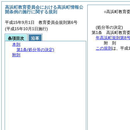
高浜町教育委員会における高浜町情報公
開条例の施行に関する規則
○高浜町教育
平成15年9月1日 教育委員会規則第6号
(処分等の決定)
(平成15年10月1日施行)
第1条
高浜町教育
年高浜町規則第8号
条項目次
沿革
附
則
本則
この規則
は、平成
第1条
(処分等の決定)
附則