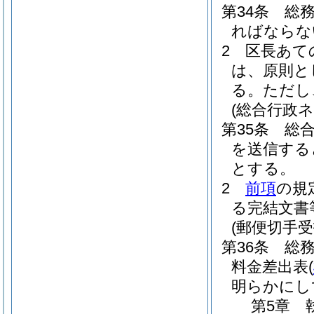
第34条
総
ればならな
2
区長あて
は、原則と
る。
ただし
(総合行政
第35条
総
を送信する
とする。
2
前項
の規
る完結文書
(郵便切手
第36条
総
料金差出表
(
明らかにし
第5章