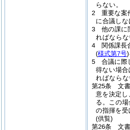
らない。
2
重要な案
に合議しな
3
他の課に
ればならな
4
関係課長
(
様式第7号
)
5
合議に際
得ない場合
ればならな
第25条
文
意を決定し
る。
この場
の指揮を受
(供覧)
第26条
文