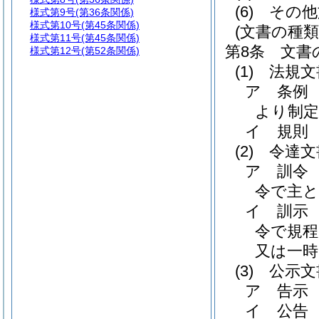
(6)
その他
様式第9号
(第36条関係)
様式第10号
(第45条関係)
(文書の種類
様式第11号
(第45条関係)
第8条
文書
様式第12号
(第52条関係)
(1)
法規文
ア
条例
より制
イ
規則
(2)
令達文
ア
訓令
令で主
イ
訓示
令で規
又は一
(3)
公示文
ア
告示
イ
公告