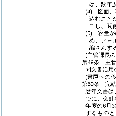
は、数年
(4)
図面、
込むこと
こし、関
(5)
容量が
め、フォ
編さんす
(主管課長の
第49条
主
間文書活用
(書庫への移
第50条
完
暦年文書は
でに、会計
年度の6月
するものと