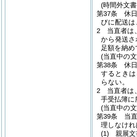
(時間外文書
第37条
休
びに配送は
2
当直者は
から発送さ
足額を納め
(当直中の
第38条
休
するときは
らない。
2
当直者は
手受払簿に
(当直中の文
第39条
当
理しなけれ
(1)
親展文