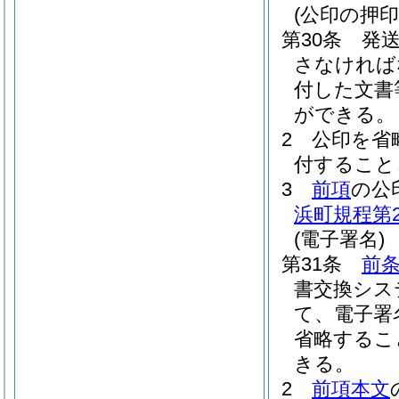
(公印の押印
第30条
発
さなければ
付した文書
ができる。
2
公印を省
付すること
3
前項
の公
浜町規程第2
(電子署名)
第31条
前
書交換シス
て、電子署
省略するこ
きる。
2
前項本文