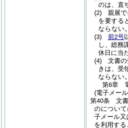
のは、直
(2)
親展で
を要する
ならない
(3)
前2号
し、総務
休日に当
(4)
文書の
きは、受
ならない
第6章
(電子メール
第40条
文
のについて
子メール又
を利用する