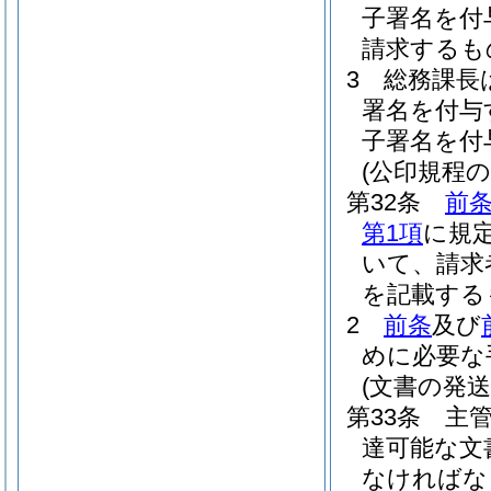
子署名を付
請求するも
3
総務課長
署名を付与
子署名を付
(公印規程の
第32条
前条
第1項
に規
いて、請求
を記載する
2
前条
及び
めに必要な
(文書の発送
第33条
主
達可能な文
なければな