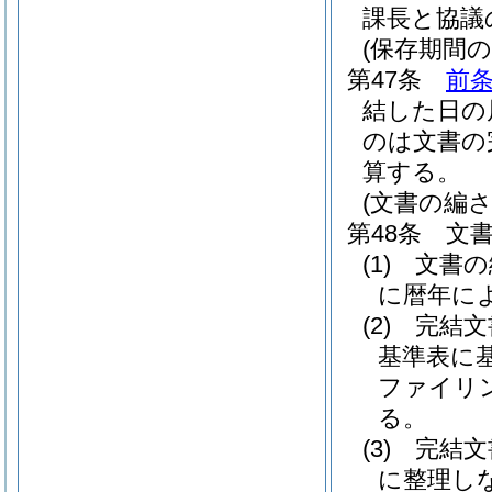
課長と協議
(保存期間の
第47条
前
結した日の
のは文書の
算する。
(文書の編さ
第48条
文
(1)
文書の
に暦年に
(2)
完結文
基準表に
ファイリ
る。
(3)
完結文
に整理し