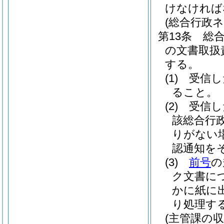
けなければ
(総合行政
第13条
総
の文書取扱
する。
(1)
受信し
ること。
(2)
受信し
該総合行
りがない
認通知を
(3)
前号
の
ク文書に
かに紙に
り処理す
(主管課の収