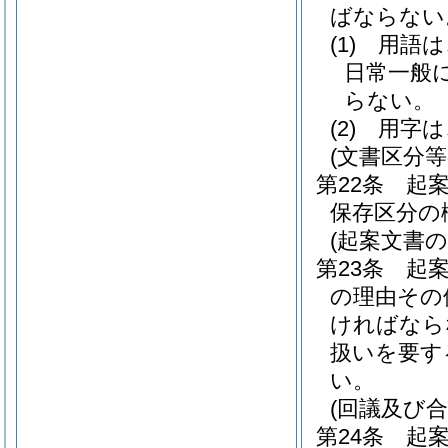
ばならない
(1)
用語は
日常一般
らない。
(2)
用字は
(文書区分等
第22条
起
保存区分の
(起案文書の
第23条
起
の理由その
ければなら
扱いを要す
い。
(回議及び合
第24条
起