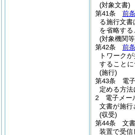
(対象文書)
第41条
前
る施行文書
を省略する
(対象機関等
第42条
前
トワークが
することに
(施行)
第43条
電
定める方法
2
電子メー
文書が施行
(収受)
第44条
文
装置で受信