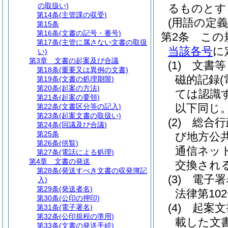
の取扱い)
るものとす
第14条
(主管課の収受)
(用語の定義
第15条
第16条
(文書の記号・番号)
第2条
この
第17条
(主管に属さない文書の取扱
当該各号
に
い)
第3章
文書の起案及び合議
(1)
文書等
第18条
(重要又は異例の文書)
磁的記録
第19条
(文書の処理期限)
第20条
(起案の方法)
ては認識
第21条
(起案の要領)
以下同じ。
第22条
(文書区分等の記入)
第23条
(起案文書の取扱い)
(2)
総合行
第24条
(回議及び合議)
第25条
び地方公
第26条
(供覧)
通信ネッ
第27条
(電話による処理)
第4章
文書の発送
交換され
第28条
(発送すべき文書の収発簿記
(3)
電子署
入)
第29条
(発送者名)
法律第102
第30条
(公印の押印)
(4)
起案文
第31条
(電子署名)
第32条
(公印規程の準用)
載した文
第33条
(文書の発送手続)