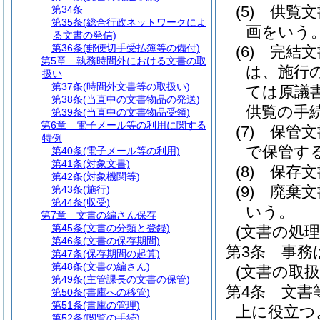
(5)
供覧文
第34条
第35条
(総合行政ネットワークによ
画をいう
る文書の発信)
第36条
(郵便切手受払簿等の備付)
(6)
完結文
第5章
執務時間外における文書の取
は、施行
扱い
第37条
(時間外文書等の取扱い)
ては原議書
第38条
(当直中の文書物品の発送)
供覧の手
第39条
(当直中の文書物品受領)
第6章
電子メール等の利用に関する
(7)
保管文
特例
で保管す
第40条
(電子メール等の利用)
第41条
(対象文書)
(8)
保存文
第42条
(対象機関等)
(9)
廃棄文
第43条
(施行)
第44条
(収受)
いう。
第7章
文書の編さん保存
第45条
(文書の分類と登録)
(文書の処理
第46条
(文書の保存期間)
第3条
事務
第47条
(保存期間の起算)
第48条
(文書の編さん)
(文書の取扱
第49条
(主管課長の文書の保管)
第4条
文書
第50条
(書庫への移管)
第51条
(書庫の管理)
上に役立つ
第52条
(閲覧の手続)