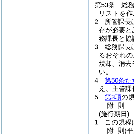
第53条
総
リストを作
2
所管課長
存が必要と
務課長と協
3
総務課長
るおそれの
焼却、消去
い。
4
第50条
え、主管課
5
第3項
の
附
則
(施行期日)
1
この規程
附
則
(