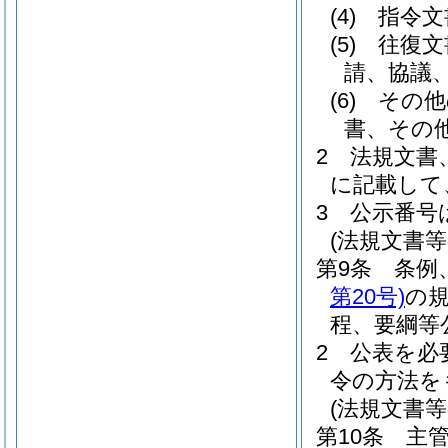
(4)
指令文
(5)
往復文
請、協議
(6)
その他
書、その
2
法規文書
に記載して
3
公示番号
(法規文書等
第9条
条例
第20号)
の
程、要綱等
2
公表を必
令の方法を
(法規文書等
第10条
主