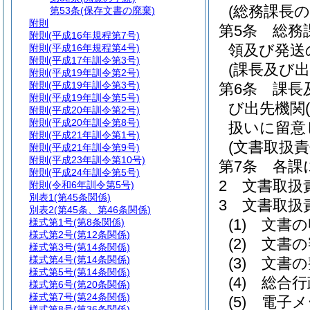
(総務課長の
第53条
(保存文書の廃棄)
附則
第5条
総務
附則
(平成16年規程第7号)
領及び発送
附則
(平成16年規程第4号)
附則
(平成17年訓令第3号)
(課長及び
附則
(平成19年訓令第2号)
附則
(平成19年訓令第3号)
第6条
課長
附則
(平成19年訓令第5号)
び出先機関
附則
(平成20年訓令第2号)
附則
(平成20年訓令第8号)
扱いに留意
附則
(平成21年訓令第1号)
(文書取扱責
附則
(平成21年訓令第9号)
附則
(平成23年訓令第10号)
第7条
各課
附則
(平成24年訓令第5号)
2
文書取扱
附則
(令和6年訓令第5号)
別表1
(第45条関係)
3
文書取扱
別表2
(第45条、第46条関係)
(1)
文書の
様式第1号
(第8条関係)
様式第2号
(第12条関係)
(2)
文書の
様式第3号
(第14条関係)
様式第4号
(第14条関係)
(3)
文書の
様式第5号
(第14条関係)
(4)
総合行
様式第6号
(第20条関係)
様式第7号
(第24条関係)
(5)
電子メ
様式第8号
(第36条関係)