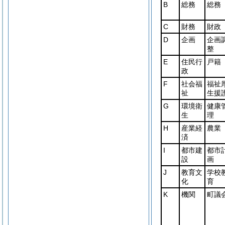
B
総務
総務
C
財務
財政
D
企画
企画
整
E
住民行
戸籍
政
F
社会福
福祉
祉
生援
G
環境衛
健康
生
理
H
産業経
農業
済
I
都市建
都市
設
画
J
教育文
学校
化
育
K
機関
町議