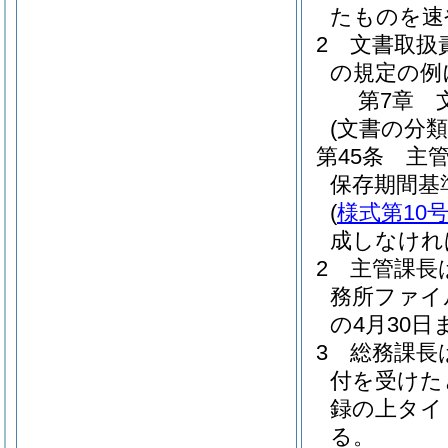
たものを速
2
文書取扱
の規定の例
第7章
(文書の分類
第45条
主
保存期間基
(
様式第10
成しなけれ
2
主管課長
務所ファイ
の4月30
3
総務課長
付を受けた
録の上タイ
る。