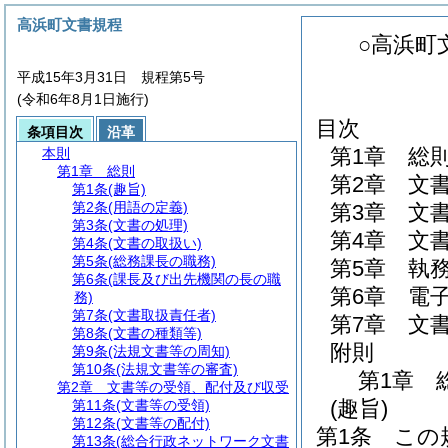
高浜町文書規程
○高浜町
平成15年3月31日 規程第5号
(令和6年8月1日施行)
目次
条項目次
沿革
第1章
総
本則
第1章
総則
第2章
文
第1条
(趣旨)
第2条
(用語の定義)
第3章
文
第3条
(文書の処理)
第4章
文
第4条
(文書の取扱い)
第5条
(総務課長の職務)
第5章
執
第6条
(課長及び出先機関の長の職
第6章
電
務)
第7条
(文書取扱責任者)
第7章
文
第8条
(文書の種類等)
附則
第9条
(法規文書等の周知)
第10条
(法規文書等の審査)
第1章
第2章
文書等の受領、配付及び収受
(趣旨)
第11条
(文書等の受領)
第12条
(文書等の配付)
第1条
この
第13条
(総合行政ネットワーク文書