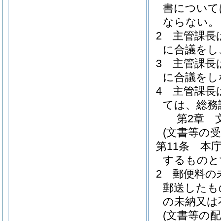
書について
ならない。
2
主管課長
に合議をし
3
主管課長
に合議をし
4
主管課長
ては、総務
第2章
(文書等の受
第11条
本
するものと
2
郵便料の
郵送したも
の未納又は
(文書等の配