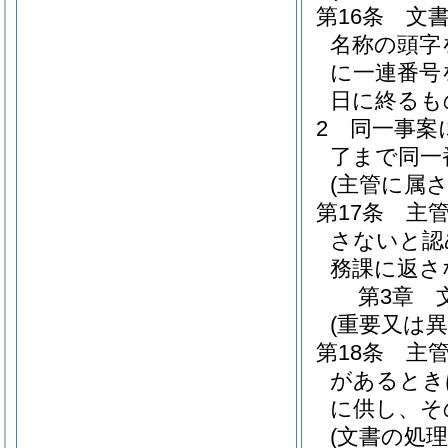
第16条
文
名称の頭字
に一連番号
日に終るも
2
同一事案
了まで同一
(主管に属
第17条
主
さないと認
務課に返さ
第3章
(重要又は異
第18条
主
があるとき
に供し、そ
(文書の処理