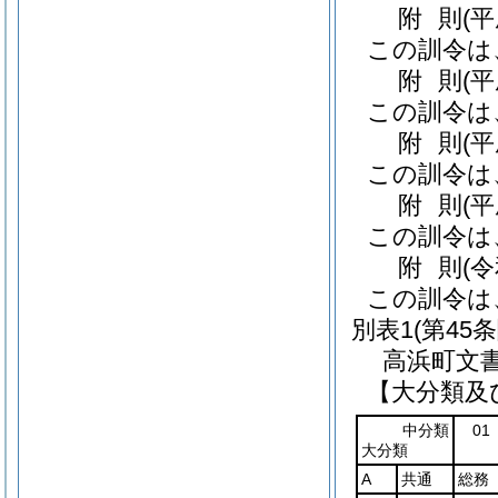
附
則
(
この訓令は
附
則
(
この訓令は
附
則
(
この訓令は
附
則
(
この訓令は
附
則
(
この訓令は
別表1
(第45
高浜町文
【大分類及
中分類
01
大分類
A
共通
総務