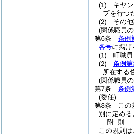
(1)
キヤン
プを行つ
(2)
その他
(関係職員の
第6条
条例
各号
に掲げ
(1)
町職員
(2)
条例第
所在する
(関係職員の
第7条
条例
(委任)
第8条
この
別に定める
附
則
この規則は