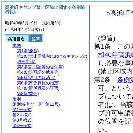
高浜町キヤンプ禁止区域に関する条例施
行規則
○高浜町
昭和40年3月19日 規則第6号
(令和4年4月1日施行)
(趣旨)
条項目次
沿革
第1条
この
本則
第1条
(趣旨)
和40年高
第2条
(禁止区域内におけるキヤンプの
許可申請)
し必要な事
第3条
(許可証等の交付等)
(禁止区域
第4条
(許可証の携帯等)
第5条
(許可の取消し)
第2条
条例
第6条
(関係職員の指定)
可」という
第7条
(関係職員の証票)
第8条
(委任)
プについて
附則
者)
は、当
附則
(令和4年規則第11号)
第1号様式
プ許可申請
第2号様式
の位置を記
第3号様式
第4号様式
い。