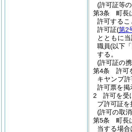
(許可証等の
第3条
町長
許可するこ
許可証
(
第2
とともに当
職員
(以下
する。
(許可証の携
第4条
許可
キヤンプ許
許可票を掲
2
許可を受
プ許可証を
(許可の取消
第5条
町長
当する場合