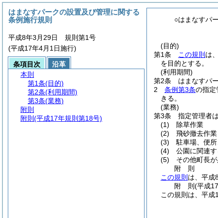
はまなすパークの設置及び管理に関する
条例施行規則
○はまなすパ
平成8年3月29日 規則第1号
(目的)
(平成17年4月1日施行)
第1条
この規則
は
を目的とする。
条項目次
沿革
(利用期間)
本則
第2条
はまなすパ
第1条
(目的)
2
条例第3条
の指定
第2条
(利用期間)
きる。
第3条
(業務)
(業務)
附則
第3条
指定管理者
附則
(平成17年規則第18号)
(1)
除草作業
(2)
飛砂撤去作業
(3)
駐車場、便所
(4)
公園に関連す
(5)
その他町長が
附
則
この規則
は、平成
附
則
(平成1
この規則は、平成1