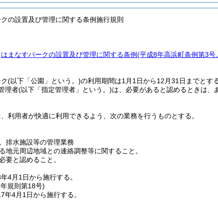
ークの設置及び管理に関する条例施行規則
、
はまなすパークの設置及び管理に関する条例
(平成8年高浜町条例第3
ーク
(以下「公園」という。)
の利用期間は1月1日から12月31日までとす
管理者
(以下「指定管理者」という。)
は、必要があると認めるときは、
は、利用者が快適に利用できるよう、次の業務を行うものとする。
、排水施設等の管理業務
る地元周辺地域との連絡調整等に関すること。
必要と認めること。
8年4月1日から施行する。
7年
規則第18号)
7年4月1日から施行する。