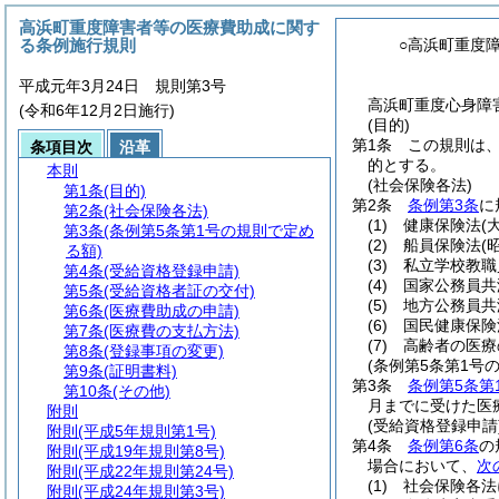
高浜町重度障害者等の医療費助成に関す
る条例施行規則
○高浜町重度
平成元年3月24日 規則第3号
高浜町重度心身障
(令和6年12月2日施行)
(目的)
第1条
この規則は
条項目次
沿革
的とする。
本則
(社会保険各法)
第1条
(目的)
第2条
条例第3条
に
第2条
(社会保険各法)
(1)
健康保険法
(
第3条
(条例第5条第1号の規則で定め
(2)
船員保険法
(
る額)
(3)
私立学校教職
第4条
(受給資格登録申請)
(4)
国家公務員共
第5条
(受給資格者証の交付)
(5)
地方公務員共
第6条
(医療費助成の申請)
(6)
国民健康保険
第7条
(医療費の支払方法)
(7)
高齢者の医療
第8条
(登録事項の変更)
(条例第5条第1号
第9条
(証明書料)
第3条
条例第5条第
第10条
(その他)
月までに受けた医
附則
(受給資格登録申請
附則
(平成5年規則第1号)
第4条
条例第6条
の
附則
(平成19年規則第8号)
場合において、
次
附則
(平成22年規則第24号)
(1)
社会保険各法
附則
(平成24年規則第3号)