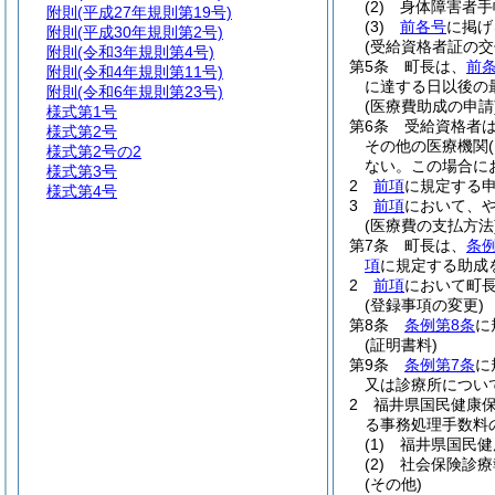
(2)
身体障害者手
附則
(平成27年規則第19号)
(3)
前各号
に掲げ
附則
(平成30年規則第2号)
(受給資格者証の交
附則
(令和3年規則第4号)
第5条
町長は、
前
附則
(令和4年規則第11号)
に達する日以後の
附則
(令和6年規則第23号)
(医療費助成の申請
様式第1号
第6条
受給資格者
様式第2号
その他の医療機関
様式第2号の2
ない。
この場合に
様式第3号
2
前項
に規定する
様式第4号
3
前項
において、
(医療費の支払方法
第7条
町長は、
条例
項
に規定する助成
2
前項
において町
(登録事項の変更)
第8条
条例第8条
に
(証明書料)
第9条
条例第7条
に
又は診療所につい
2
福井県国民健康
る事務処理手数料
(1)
福井県国民健
(2)
社会保険診療
(その他)