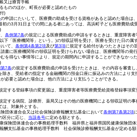
帳又は療育手帳
るもののほか、町長が必要と認めたもの
付)
条
の申請にたいして、医療費の助成を受ける資格があると認めた場合は
最初の3月31日までの間にある者にあっては、高浜町子ども医療費助成
)
は、
条例第7条
の規定による医療費助成の申請をするときは、重度障害者
(以下「医療機関等」という。)
の領収証明を受け、医療を受けた日の属す
おいて、
条例第4条第2項
及び
第3項
に規定する給付があつたときはその
申請書に医療機関等の領収証明を受けられない場合は、医療機関等の発
やむを得ない事情等により、規定の期間内に申請することができなかっ
)
第7条
の規定する医療費助成の申請を受けたときは、その内容を審査し
を除き、受給者の指定する金融機関の預金口座に振込みの方法により支
長が必要と認めた場合は、他の方法により支払うことができる。
規定する登録事項の変更届は、重度障害者等医療費受給資格登録事項変
規定する病院、診療所、薬局又はその他の医療機関による領収証明の事務
ては、対象外とする。
保険団体連合会又は社会保険診療報酬支払基金において
条例第7条第2項
の区分に応じ、
当該各号
に定める額とする。
康保険団体連合会の事務処理手数料 福井県と福井県国民健康保険団体
報酬支払基金の事務処理手数料 社会保険診療報酬支払基金が定める額