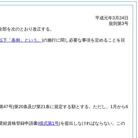
平成元年3月24日
規則第3号
の全部を次のとおり改正する。
。以下「条例」という。)
の施行に関し必要な事項を定めることを目
第47号)
第20条及び第21条に規定する額とする。
ただし、1月から6
受給資格登録申請書
(
様式第1号
)
を提出しなければならない。
この