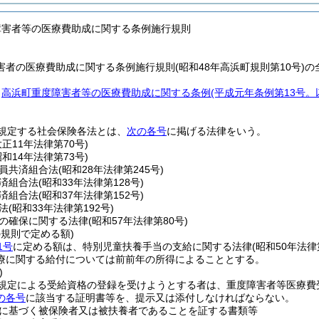
障害者等の医療費助成に関する条例施行規則
害者の医療費助成に関する条例施行規則(昭和48年高浜町規則第10号)
、
高浜町重度障害者等の医療費助成に関する条例
(平成元年条例第13号
規定する社会保険各法とは、
次の各号
に掲げる法律をいう。
大正11年法律第70号)
昭和14年法律第73号)
員共済組合法
(昭和28年法律第245号)
済組合法
(昭和33年法律第128号)
済組合法
(昭和37年法律第152号)
法
(昭和33年法律第192号)
の確保に関する法律
(昭和57年法律第80号)
の規則で定める額)
1号
に定める額は、特別児童扶養手当の支給に関する法律
(昭和50年法律
療に関する給付については前前年の所得によることとする。
)
規定による受給資格の登録を受けようとする者は、重度障害者等医療費
の各号
に該当する証明書等を、提示又は添付しなければならない。
に基づく被保険者又は被扶養者であることを証する書類等