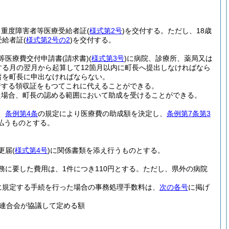
、重度障害者等医療受給者証
(
様式第2号
)
を交付する。
ただし、18歳
受給者証
(
様式第2号の2
)
を交付する。
等医療費交付申請書
(請求書)
(
様式第3号
)
に病院、診療所、薬局又は
る月の翌月から起算して12箇月以内に町長へ提出しなければなら
旨を町長に申出なければならない。
行する領収証をもつてこれに代えることができる。
た場合、町長の認める範囲において助成を受けることができる。
、
条例第4条
の規定により医療費の助成額を決定し、
条例第7条第3
払うものとする。
更届
(
様式第4号
)
に関係書類を添え行うものとする。
に要した費用は、1件につき110円とする。
ただし、県外の病院
に規定する手続を行った場合の事務処理手数料は、
次の各号
に掲げ
連合会が協議して定める額