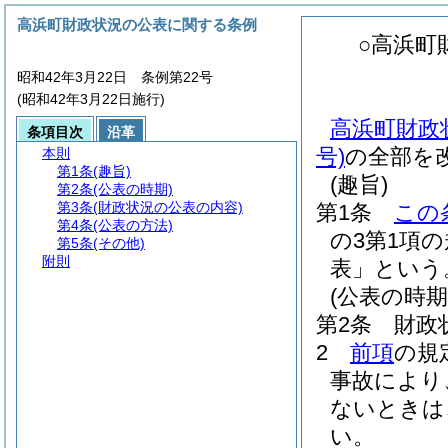
高浜町財政状況の公表に関する条例
○高浜町
昭和42年3月22日 条例第22号
(昭和42年3月22日施行)
高浜町財政
条項目次
沿革
号)
の全部を
本則
第1条
(趣旨)
(趣旨)
第2条
(公表の時期)
第3条
(財政状況の公表の内容)
第1条
この
第4条
(公表の方法)
の3第1項
第5条
(その他)
附則
表」という
(公表の時期
第2条
財政
2
前項
の規
事故により
ないときは
い。