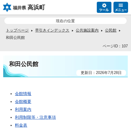
高浜町
福井県
現在の位置
トップページ
早引きインデックス
公共施設案内
公民館
和田公民館
ページID：107
和田公民館
更新日：2026年7月28日
会館情報
会館概要
利用案内
利用制限等・注意事項
料金表