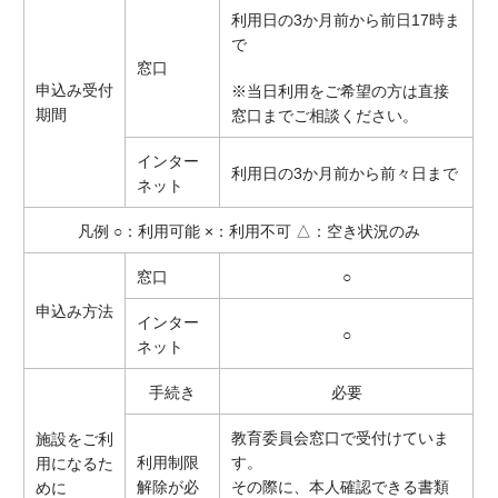
利用日の3か月前から前日17時ま
で
窓口
申込み受付
※当日利用をご希望の方は直接
期間
窓口までご相談ください。
インター
利用日の3か月前から前々日まで
ネット
凡例 ○：利用可能 ×：利用不可 △：空き状況のみ
窓口
○
申込み方法
インター
○
ネット
手続き
必要
教育委員会窓口で受付けていま
施設をご利
利用制限
す。
用になるた
解除が必
その際に、本人確認できる書類
めに