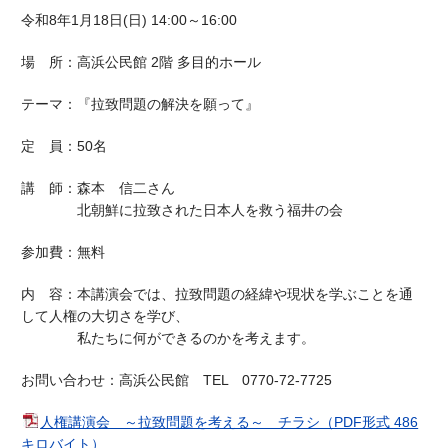
令和8年1月18日(日) 14:00～16:00
場 所：高浜公民館 2階 多目的ホール
テーマ：『拉致問題の解決を願って』
定 員：50名
講 師：森本 信二さん
北朝鮮に拉致された日本人を救う福井の会
参加費：無料
内 容：本講演会では、拉致問題の経緯や現状を学ぶことを通
して人権の大切さを学び、
私たちに何ができるのかを考えます。
お問い合わせ：高浜公民館 TEL 0770-72-7725
人権講演会 ～拉致問題を考える～ チラシ（PDF形式 486
キロバイト）