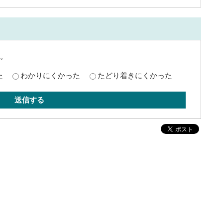
。
た
わかりにくかった
たどり着きにくかった
送信する