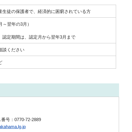
童生徒の保護者で、経済的に困窮されている方
月～翌年の3月）
。認定期間は、認定月から翌年3月まで
相談ください
ど
号：0770-72-2889
kahama.lg.jp