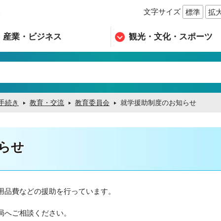
文字サイズ
標準
拡
n
産業・ビジネス
観光・文化・スポーツ
手続き
教育・交流
教育委員会
就学援助制度のお知らせ
らせ
用品費などの援助を行っています。
局へご相談ください。