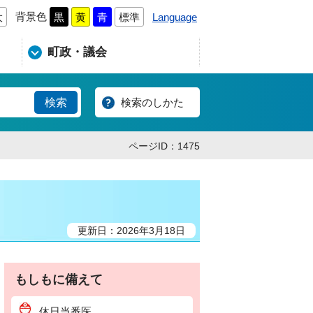
背景色
Language
大
黒
黄
青
標準
町政・議会
検索のしかた
ページID：1475
更新日：2026年3月18日
もしもに備えて
休日当番医