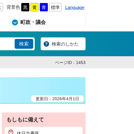
背景色
Language
大
黒
黄
青
標準
町政・議会
検索のしかた
ページID：1453
更新日：2026年4月1日
もしもに備えて
休日当番医