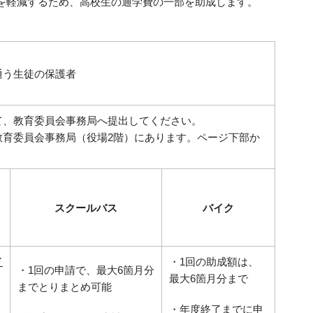
を軽減するため、高校生の通学費の一部を助成します。
。
通う生徒
の保護者
て、教育委員会事務局へ提出してください。
教育委員会事務局（役場2階）にあります。ページ下部か
スクールバス
バイク
了
・1回の助成額は、
・1回の申請で、最大6箇月分
最大6箇月分まで
まで
とりまとめ可能
・
年度終了までに
申