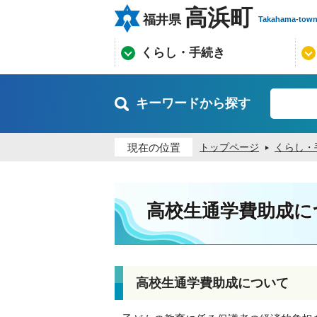
高浜町
福井県
Takahama-tow
くらし・手続き
キーワードから探す
現在の位置
トップページ
くらし・
高校生通学費助成に
高校生通学費助成について