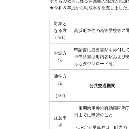
子どもの教育に係る保護者の経済的負担
★令和８年度から助成率を拡充しました
対象と
なる方
高浜町在住の高等学校等に
（※1）
申請書に必要書類を添付し
申請
方
※申請書は町内各駅および
法
らもダウンロード可。
通学方
法
公共交通機関
(※2)
・
定期乗車券の有効期間満
日までに
申請のこと
注意事
項
・JR定期乗車券は、
町内の