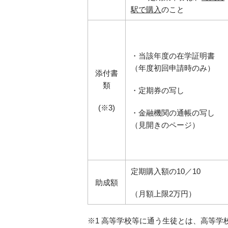
駅で購入
のこと
・当該年度の在学証明書
（年度初回申請時のみ）
添付書
類
・定期券の写し
(※3)
・金融機関の通帳の写し
（見開きのページ）
定期購入額の10／10
助成額
（月額上限2万円）
※1 高等学校等に通う生徒とは、高等