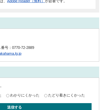
には、
Adobe Reader（無料）
が必要です。
号：0770-72-2889
kahama.lg.jp
。
た
わかりにくかった
たどり着きにくかった
送信する