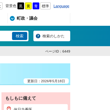
背景色
Language
大
黒
黄
青
標準
町政・議会
検索のしかた
ページID：6449
更新日：2026年5月18日
もしもに備えて
休日当番医