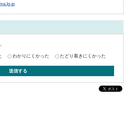
a.lg.jp
。
た
わかりにくかった
たどり着きにくかった
送信する