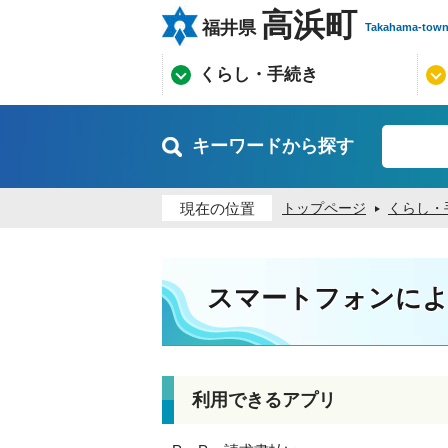
高浜町
福井県
Takahama-tow
くらし・手続き
キーワードから探す
現在の位置
トップページ
くらし・
スマートフォンによ
利用できるアプリ