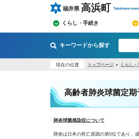
高浜町
福井県
Takahama-tow
くらし・手続き
キーワードから探す
現在の位置
トップページ
くらし・
高齢者肺炎球菌定期
肺炎球菌感染症について
肺炎は日本の死亡原因の第5位であり、