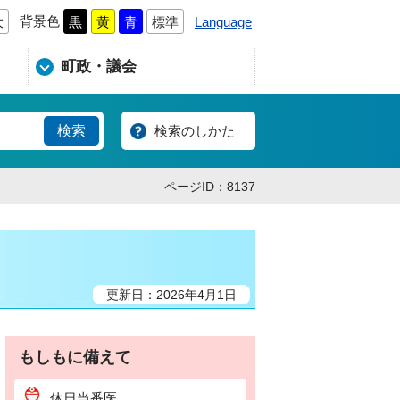
背景色
Language
大
黒
黄
青
標準
町政・議会
検索のしかた
ページID：8137
更新日：2026年4月1日
もしもに備えて
休日当番医