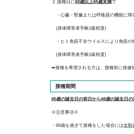
２.接種日に
60歳以上65歳未満
で
・心臓・腎臓または呼吸器の機能に障
(身体障害者手帳1級程度)
・ヒト免疫不全ウイルスにより免疫の
(身体障害者手帳1級程度)
➡接種を希望される方は、接種前に保健
接種期間
65歳の誕生日の前日から66歳の誕生日
※注意事項※
・66歳を過ぎて接種をした場合には
全額