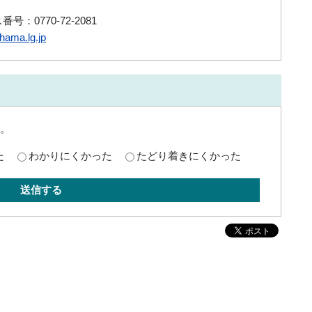
号：0770-72-2081
ama.lg.jp
。
た
わかりにくかった
たどり着きにくかった
送信する