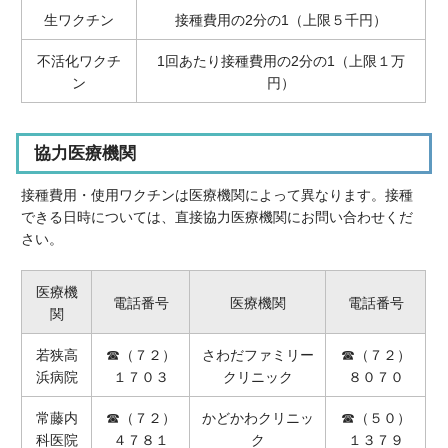
生ワクチン
接種費用の2分の1（上限５千円）
不活化ワクチ
1回あたり接種費用の2分の1（上限１万
ン
円）
協力医療機関
接種費用・使用ワクチンは医療機関によって異なります。接種
できる日時については、直接協力医療機関にお問い合わせくだ
さい。
医療機
電話番号
医療機関
電話番号
関
若狭高
☎（７２）
さわだファミリー
☎（７２）
浜病院
１７０３
クリニック
８０７０
常藤内
☎（７２）
かどかわクリニッ
☎（５０）
科医院
４７８１
ク
１３７９