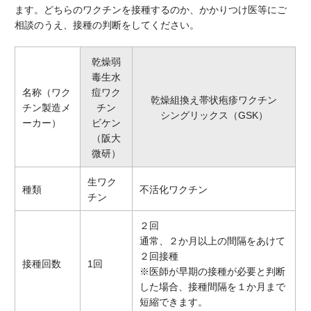
ます。どちらのワクチンを接種するのか、かかりつけ医等にご
相談のうえ、接種の判断をしてください。
乾燥弱
毒生水
名称（ワク
痘ワク
乾燥組換え帯状疱疹ワクチン
チン製造メ
チン
シングリックス（GSK）
ーカー）
ビケン
（阪大
微研）
生ワク
種類
不活化ワクチン
チン
２回
通常、２か月以上の間隔をあけて
２回接種
接種回数
1回
※医師が早期の接種が必要と判断
した場合、接種間隔を１か月まで
短縮できます。