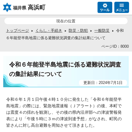
高浜町
福井県
現在の位置
トップページ
くらし・手続き
防災・防犯
一般防災
令和
６年能登半島地震に係る避難状況調査の集計結果について
ページID：8000
令和６年能登半島地震に係る避難状況調査
の集計結果について
更新日：2024年7月1日
令和６年１月１日午後４時１０分に発生した「令和６年能登半
島地震」の際には、緊急地震速報（Ｊアラート）の後、本町で
は震度４の揺れを観測し、その後の県内沿岸部への津波警報発
表により「午後５時に３ｍの津波到達予想」がなされ、町民の
皆さんに対し高台避難を周知させて頂きました。