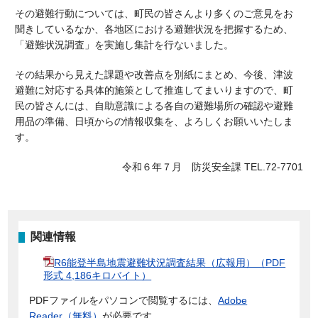
その避難行動については、町民の皆さんより多くのご意見をお
聞きしているなか、各地区における避難状況を把握するため、
「避難状況調査」を実施し集計を行ないました。
その結果から見えた課題や改善点を別紙にまとめ、今後、津波
避難に対応する具体的施策として推進してまいりますので、町
民の皆さんには、自助意識による各自の避難場所の確認や避難
用品の準備、日頃からの情報収集を、よろしくお願いいたしま
す。
令和６年７月 防災安全課 TEL.
72-7701
関連情報
R6能登半島地震避難状況調査結果（広報用）（PDF
形式 4,186キロバイト）
PDFファイルをパソコンで閲覧するには、
Adobe
Reader（無料）
が必要です。