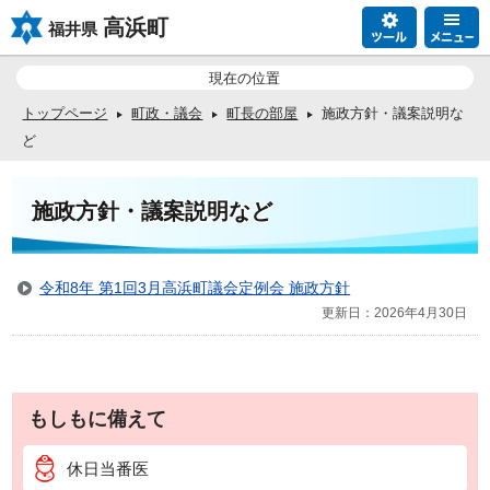
高浜町
福井県
現在の位置
トップページ
町政・議会
町長の部屋
施政方針・議案説明な
ど
施政方針・議案説明など
令和8年 第1回3月高浜町議会定例会 施政方針
更新日：2026年4月30日
もしもに備えて
休日当番医