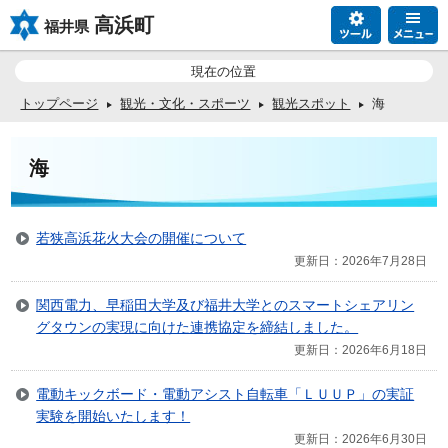
高浜町
福井県
現在の位置
トップページ
観光・文化・スポーツ
観光スポット
海
海
若狭高浜花火大会の開催について
更新日：2026年7月28日
関西電力、早稲田大学及び福井大学とのスマートシェアリン
グタウンの実現に向けた連携協定を締結しました。
更新日：2026年6月18日
電動キックボード・電動アシスト自転車「ＬＵＵＰ」の実証
実験を開始いたします！
更新日：2026年6月30日