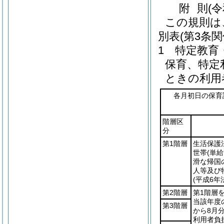
附
則
(
この規則は
別表
(第3条関
1 特定教育
保育、特定
ときの利用
各月初日の保育
階層区
分
第1階層
生活保護
世帯
(単
滑な帰国
人等及び
(平成6年
第2階層
第1階層
当該年度
第3階層
から8月
利用者負