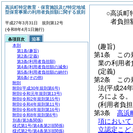
高浜町特定教育・保育施設及び特定地域
型保育事業の利用者負担額に関する規則
○高浜町
者負担
平成27年3月31日 規則第12号
(令和8年4月1日施行)
条項目次
沿革
(趣旨)
本則
第1条
(趣旨)
第1条
この
第2条
(定義)
第3条
(利用者負担額)
業の利用者
第4条
(利用者負担額の減免)
(定義)
第5条
(利用者負担額の納付)
第6条
(その他)
第2条
この
附則
法
(平成24
附則
(平成30年規則第6号)
附則
(令和元年規則第13号)
ろによる。
附則
(令和2年規則第15号)
(利用者負担
附則
(令和4年規則第11号)
附則
(令和4年規則第16号)
第3条
高浜
附則
(令和8年規則第6号)
項において
別表
(第3条関係)
様式第1号
(第4条第2項関係)
立認定こど
様式第2号
(第4条第3項関係)