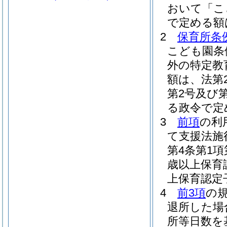
おいて「こ
で定める額
2
保育所条
こども園条
外の特定教
額は、法第2
第2号及び
る政令で定
3
前項
の利
て支援法施
第4条第1
歳以上保育
上保育認定
4
前3項
の
退所した場
所等日数を