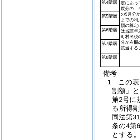
第4階層
定にあっ
度分の、
の9月分
第5階層
までの利
額の算定
第6階層
は当該年
町村民税
分が右欄
第7階層
該当する
第8階層
備考
1 この
割額」と
第2号に
る所得割
同法第3
条の4第
とする。