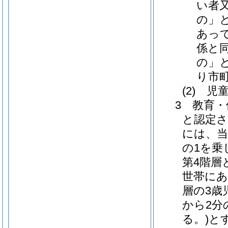
い者
の」
あっ
係と
の」
り市
(2) 
3 教育
と認定
には、当
の1を乗
第4階層
世帯にあ
層の3歳
から2分
る。)と