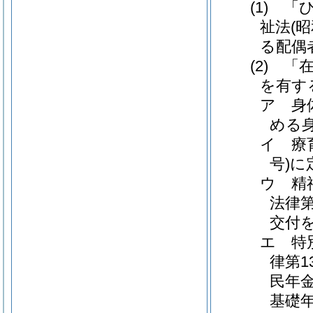
(1) 
祉法(昭
る配偶
(2) 
を有す
ア 身体
める
イ 療育
号)
ウ 精
法律第
交付
エ 特
律第1
民年金
基礎