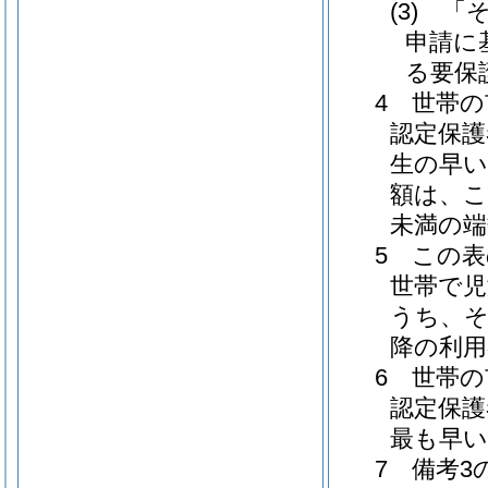
(3) 
申請に
る要保
4 世帯の
認定保護
生の早い
額は、こ
未満の端
5 この
世帯で児
うち、そ
降の利用
6 世帯の
認定保護
最も早い
7 備考