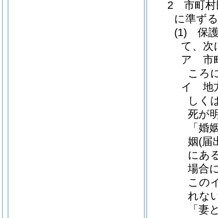
2 市町
に準ず
(1) 
て、次
ア 市
ころ
イ 地
しく
死が
「婚
姻(
にあ
場合に
この
れない
「妻