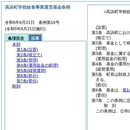
高浜町学校給食事業運営基金条例
○高浜町学校
令和5年6月21日 条例第16号
(設置)
(令和5年6月21日施行)
第1条
高浜町にお
(積立て)
条項目次
沿革
第2条
基金として
本則
(管理)
第1条
(設置)
第3条
基金に属す
第2条
(積立て)
(運用益金の処理)
第3条
(管理)
第4条
基金の運用
第4条
(運用益金の処理)
(繰替運用)
第5条
(繰替運用)
第5条
町長は財政
第6条
(処分)
きる。
第7条
(委任)
(処分)
附則
第6条
基金は、
第1
(委任)
第7条
この条例に
附
則
この条例は、公布