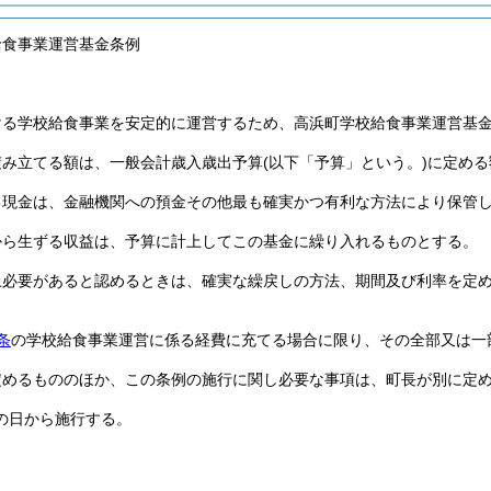
給食事業運営基金条例
ける学校給食事業を安定的に運営するため、高浜町学校給食事業運営基
積み立てる額は、一般会計歳入歳出予算
(以下「予算」という。)
に定める
る現金は、金融機関への預金その他最も確実かつ有利な方法により保管
から生ずる収益は、予算に計上してこの基金に繰り入れるものとする。
上必要があると認めるときは、確実な繰戻しの方法、期間及び利率を定
条
の学校給食事業運営に係る経費に充てる場合に限り、その全部又は一
定めるもののほか、この条例の施行に関し必要な事項は、町長が別に定
の日から施行する。